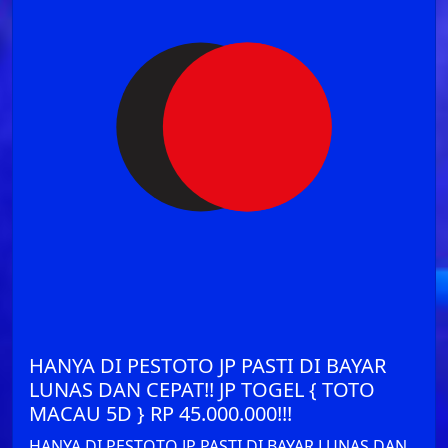
HANYA DI PESTOTO JP PASTI DI BAYAR
LUNAS DAN CEPAT!! JP TOGEL { TOTO
MACAU 5D } RP 45.000.000!!!
HANYA DI PESTOTO JP PASTI DI BAYAR LUNAS DAN