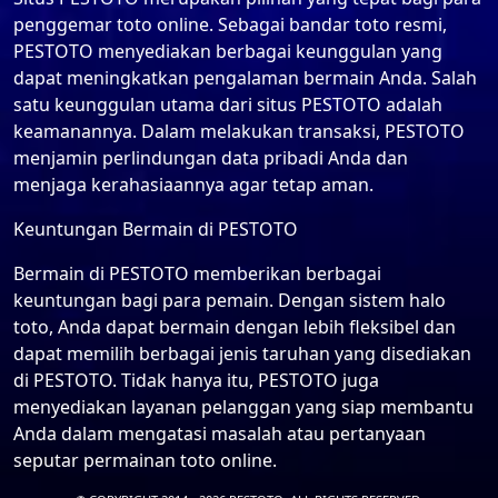
penggemar toto online. Sebagai bandar toto resmi,
PESTOTO menyediakan berbagai keunggulan yang
dapat meningkatkan pengalaman bermain Anda. Salah
satu keunggulan utama dari situs PESTOTO adalah
keamanannya. Dalam melakukan transaksi, PESTOTO
menjamin perlindungan data pribadi Anda dan
menjaga kerahasiaannya agar tetap aman.
Keuntungan Bermain di PESTOTO
Bermain di PESTOTO memberikan berbagai
keuntungan bagi para pemain. Dengan sistem halo
toto, Anda dapat bermain dengan lebih fleksibel dan
dapat memilih berbagai jenis taruhan yang disediakan
di PESTOTO. Tidak hanya itu, PESTOTO juga
menyediakan layanan pelanggan yang siap membantu
Anda dalam mengatasi masalah atau pertanyaan
seputar permainan toto online.