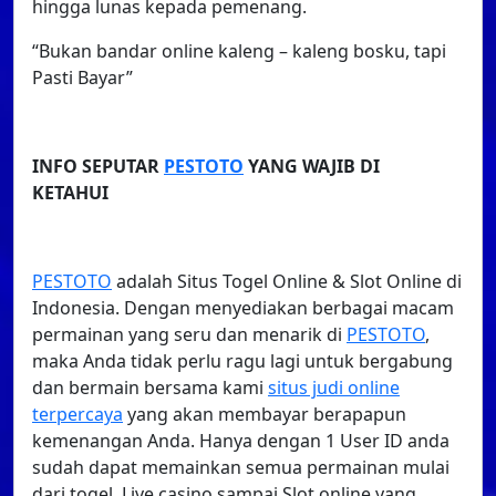
hingga lunas kepada pemenang.
“Bukan bandar online kaleng – kaleng bosku, tapi
Pasti Bayar”
INFO SEPUTAR
PESTOTO
YANG WAJIB DI
KETAHUI
PESTOTO
adalah Situs Togel Online & Slot Online di
Indonesia. Dengan menyediakan berbagai macam
permainan yang seru dan menarik di
PESTOTO
,
maka Anda tidak perlu ragu lagi untuk bergabung
dan bermain bersama kami
situs judi online
terpercaya
yang akan membayar berapapun
kemenangan Anda. Hanya dengan 1 User ID anda
sudah dapat memainkan semua permainan mulai
dari togel, Live casino sampai Slot online yang