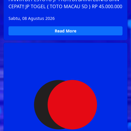
CEPAT!! JP TOGEL { TOTO MACAU 5D } RP 45.000.000
Sabtu, 08 Agustus 2026
Read More