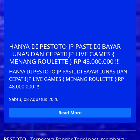
HANYA DI PESTOTO JP PASTI DI BAYAR
LUNAS DAN CEPAT!! JP LIVE GAMES {
MENANG ROULETTE } RP 48.000.000 !!!
HANYA DI PESTOTO JP PASTI DI BAYAR LUNAS DAN
CEPAT!! JP LIVE GAMES { MENANG ROULETTE } RP
48.000.000 !!!
Sabtu, 08 Agustus 2026
Read More
PESTOTO - Terpecaya Bandar Togel pasti membayar