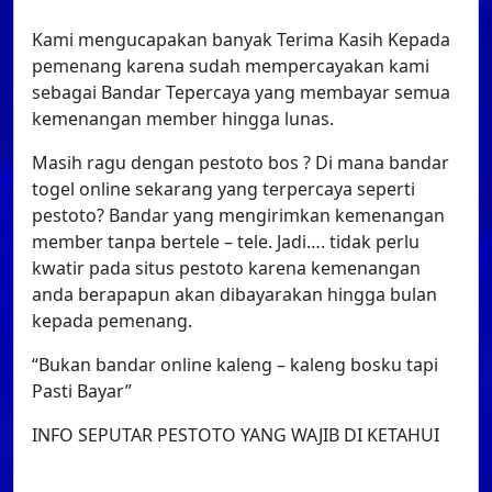
Kami mengucapakan banyak Terima Kasih Kepada
pemenang karena sudah mempercayakan kami
sebagai Bandar Tepercaya yang membayar semua
kemenangan member hingga lunas.
Masih ragu dengan pestoto bos ? Di mana bandar
togel online sekarang yang terpercaya seperti
pestoto? Bandar yang mengirimkan kemenangan
member tanpa bertele – tele. Jadi…. tidak perlu
kwatir pada situs pestoto karena kemenangan
anda berapapun akan dibayarakan hingga bulan
kepada pemenang.
“Bukan bandar online kaleng – kaleng bosku tapi
Pasti Bayar”
INFO SEPUTAR PESTOTO YANG WAJIB DI KETAHUI