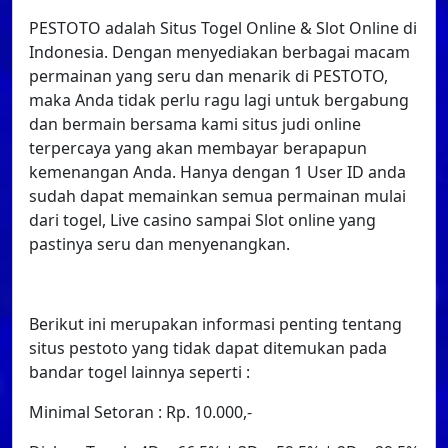
PESTOTO adalah Situs Togel Online & Slot Online di
Indonesia. Dengan menyediakan berbagai macam
permainan yang seru dan menarik di PESTOTO,
maka Anda tidak perlu ragu lagi untuk bergabung
dan bermain bersama kami situs judi online
terpercaya yang akan membayar berapapun
kemenangan Anda. Hanya dengan 1 User ID anda
sudah dapat memainkan semua permainan mulai
dari togel, Live casino sampai Slot online yang
pastinya seru dan menyenangkan.
Berikut ini merupakan informasi penting tentang
situs pestoto yang tidak dapat ditemukan pada
bandar togel lainnya seperti :
Minimal Setoran : Rp. 10.000,-