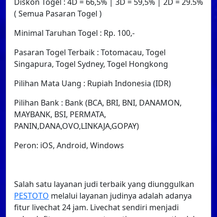
Diskon Togel : 4D = 66,5% | 3D = 59,5% | 2D = 29.5%
( Semua Pasaran Togel )
Minimal Taruhan Togel : Rp. 100,-
Pasaran Togel Terbaik : Totomacau, Togel
Singapura, Togel Sydney, Togel Hongkong
Pilihan Mata Uang : Rupiah Indonesia (IDR)
Pilihan Bank : Bank (BCA, BRI, BNI, DANAMON,
MAYBANK, BSI, PERMATA,
PANIN,DANA,OVO,LINKAJA,GOPAY)
Peron: iOS, Android, Windows
Salah satu layanan judi terbaik yang diunggulkan
PESTOTO
melalui layanan judinya adalah adanya
fitur livechat 24 jam. Livechat sendiri menjadi