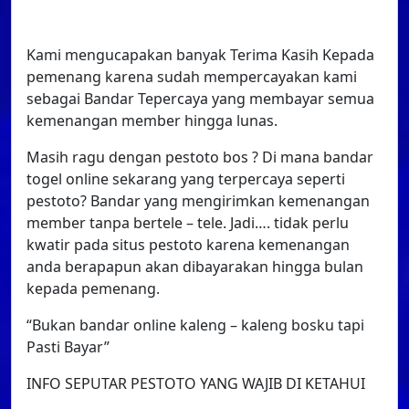
Kami mengucapakan banyak Terima Kasih Kepada
pemenang karena sudah mempercayakan kami
sebagai Bandar Tepercaya yang membayar semua
kemenangan member hingga lunas.
Masih ragu dengan pestoto bos ? Di mana bandar
togel online sekarang yang terpercaya seperti
pestoto? Bandar yang mengirimkan kemenangan
member tanpa bertele – tele. Jadi…. tidak perlu
kwatir pada situs pestoto karena kemenangan
anda berapapun akan dibayarakan hingga bulan
kepada pemenang.
“Bukan bandar online kaleng – kaleng bosku tapi
Pasti Bayar”
INFO SEPUTAR PESTOTO YANG WAJIB DI KETAHUI