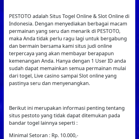
PESTOTO adalah Situs Togel Online & Slot Online di
Indonesia. Dengan menyediakan berbagai macam
permainan yang seru dan menarik di PESTOTO,
maka Anda tidak perlu ragu lagi untuk bergabung
dan bermain bersama kami situs judi online
terpercaya yang akan membayar berapapun
kemenangan Anda. Hanya dengan 1 User ID anda
sudah dapat memainkan semua permainan mulai
dari togel, Live casino sampai Slot online yang
pastinya seru dan menyenangkan.
Berikut ini merupakan informasi penting tentang
situs pestoto yang tidak dapat ditemukan pada
bandar togel lainnya seperti :
Minimal Setoran : Rp. 10.000,-