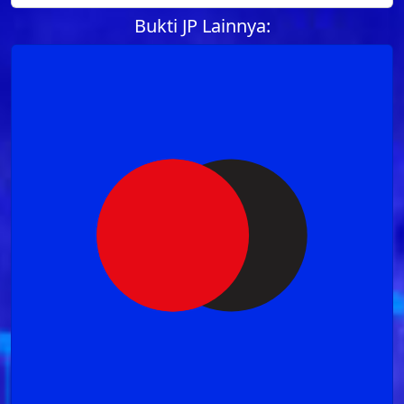
Bukti JP Lainnya: