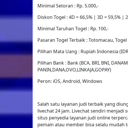
Minimal Setoran : Rp. 5.000,-
Diskon Togel : 4D = 66,5% | 3D = 59,5% | 
Minimal Taruhan Togel : Rp. 100,-
Pasaran Togel Terbaik : Totomacau, Toge
Pilihan Mata Uang : Rupiah Indonesia (IDR
Pilihan Bank : Bank (BCA, BRI, BNI, DAN
PANIN,DANA,OVO,LINKAJA,GOPAY)
Peron: iOS, Android, Windows
Salah satu layanan judi terbaik yang diu
livechat 24 jam. Livechat sendiri menjadi 
situs penyedia layanan judi online terper
pemain atau member bisa selalu mudah 