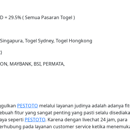
2D = 29.5% ( Semua Pasaran Togel )
l Singapura, Togel Sydney, Togel Hongkong
)
AMON, MAYBANK, BSI, PERMATA,
nggulkan
PESTOTO
melalui layanan judinya adalah adanya fit
sebuah fitur yang sangat penting yang pasti selalu disediak
caya seperti
PESTOTO
. Karena dengan livechat 24 jam, para
terhubung pada layanan customer service ketika menemuk