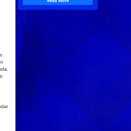
Read More
m
an
da.
no
ndar