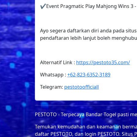
✔️Event Pragmatic Play Mahjong Wins 3 -
Ayo segera daftarkan diri anda pada situ
pendaftaran lebih lanjut boleh menghubun
Alternatif Link :
https://pestoto35.com/
Whatsapp :
+62-823-6352-3189
Telegram:
pestotoofficiall
PESTOTO - Terpecaya Bandar Togel pasti 
Temukan kemudahan dan keamanan bermain t
daftar PESTOTO, dan login PESTOTO. Situs