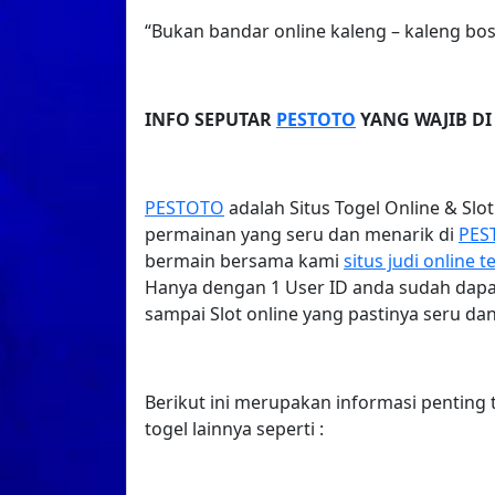
“Bukan bandar online kaleng – kaleng bosk
INFO SEPUTAR
PESTOTO
YANG WAJIB DI
PESTOTO
adalah Situs Togel Online & Sl
permainan yang seru dan menarik di
PES
bermain bersama kami
situs judi online 
Hanya dengan 1 User ID anda sudah dapa
sampai Slot online yang pastinya seru d
Berikut ini merupakan informasi penting 
togel lainnya seperti :