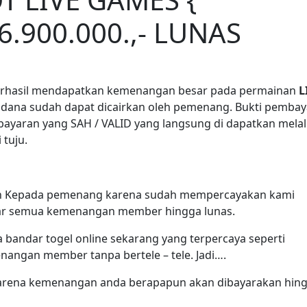
6.900.000.,- LUNAS
erhasil mendapatkan kemenangan besar pada permainan
L
 dana sudah dapat dicairkan oleh pemenang. Bukti pemba
ayaran yang SAH / VALID yang langsung di dapatkan melal
 tuju.
h Kepada pemenang karena sudah mempercayakan kami
 semua kemenangan member hingga lunas.
 bandar togel online sekarang yang terpercaya seperti
angan member tanpa bertele – tele. Jadi….
rena kemenangan anda berapapun akan dibayarakan hin