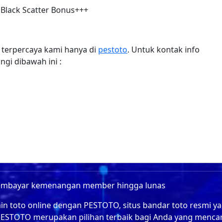
 Black Scatter Bonus+++
s terpercaya kami hanya di
pestoto
. Untuk kontak info
gi dibawah ini :
membayar kemenangan member hingga lunas
oto online dengan PESTOTO, situs bandar toto resmi yan
 PESTOTO merupakan pilihan terbaik bagi Anda yang menca