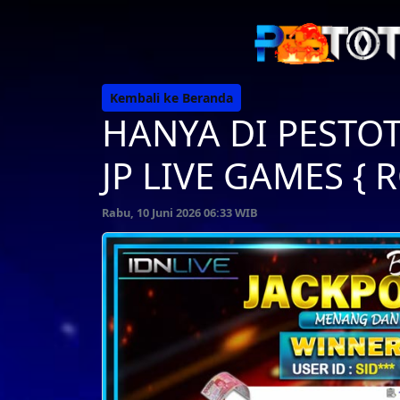
Kembali ke Beranda
HANYA DI PESTOT
JP LIVE GAMES { R
Rabu, 10 Juni 2026 06:33 WIB