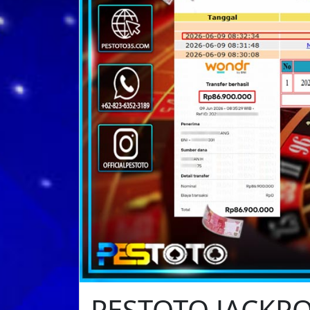
PESTOTO JACKPO