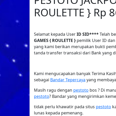
ROULETTE } Rp 8
Selamat kepada User
ID SID****
Telah b
GAMES { ROULETTE }
pemilik User ID dan
yang kami berikan merupakan bukti pemb
tanda transfer transaksi dari Bank yang di
Kami mengucapakan banyak Terima Kasi
sebagai
Bandar Tepercaya
yang membayar
Masih ragu dengan
pestoto
bos ? Di mana
pestoto
? Bandar yang mengirimkan kemen
tidak perlu khawatir pada situs
pestoto
ka
lunas kepada pemenang.