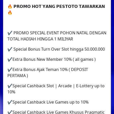
🔥 𝗣𝗥𝗢𝗠𝗢 𝗛𝗢𝗧 𝗬𝗔𝗡𝗚 𝗣𝗘𝗦𝗧𝗢𝗧𝗢 𝗧𝗔𝗪𝗔𝗥𝗞𝗔𝗡
🔥
✔️ PROMO SPECIAL EVENT POHON NATAL DENGAN
TOTAL HADIAH HINGGA 1 MILIYAR
✔️ Special Bonus Turn Over Slot hingga 50.000.000
✔️Extra Bonus New Member 10% ( all games )
✔️Extra Bonus Ajak Teman 10% ( DEPOSIT
PERTAMA )
✔️Special Cashback Slot | Arcade | E-Lottery up to
10%
✔️Special Cashback Live Games up to 10%
✔️Special Cashback Live Games Khusus Pragmatic