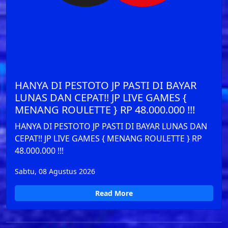
HANYA DI PESTOTO JP PASTI DI BAYAR
LUNAS DAN CEPAT!! JP LIVE GAMES {
MENANG ROULETTE } RP 48.000.000 !!!
HANYA DI PESTOTO JP PASTI DI BAYAR LUNAS DAN
CEPAT!! JP LIVE GAMES { MENANG ROULETTE } RP
48.000.000 !!!
Sabtu, 08 Agustus 2026
Read More