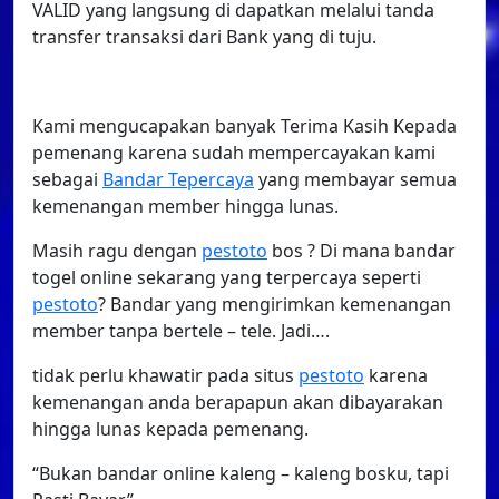
VALID yang langsung di dapatkan melalui tanda
transfer transaksi dari Bank yang di tuju.
Kami mengucapakan banyak Terima Kasih Kepada
pemenang karena sudah mempercayakan kami
sebagai
Bandar Tepercaya
yang membayar semua
kemenangan member hingga lunas.
Masih ragu dengan
pestoto
bos ? Di mana bandar
togel online sekarang yang terpercaya seperti
pestoto
? Bandar yang mengirimkan kemenangan
member tanpa bertele – tele. Jadi….
tidak perlu khawatir pada situs
pestoto
karena
kemenangan anda berapapun akan dibayarakan
hingga lunas kepada pemenang.
“Bukan bandar online kaleng – kaleng bosku, tapi