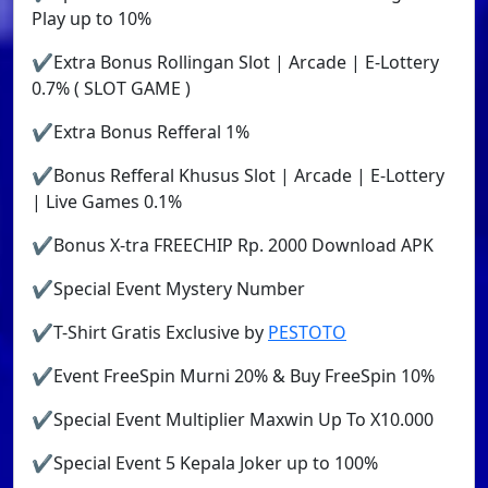
Play up to 10%
✔️Extra Bonus Rollingan Slot | Arcade | E-Lottery
0.7% ( SLOT GAME )
✔️Extra Bonus Refferal 1%
✔️Bonus Refferal Khusus Slot | Arcade | E-Lottery
| Live Games 0.1%
✔️Bonus X-tra FREECHIP Rp. 2000 Download APK
✔️Special Event Mystery Number
✔️T-Shirt Gratis Exclusive by
PESTOTO
✔️Event FreeSpin Murni 20% & Buy FreeSpin 10%
✔️Special Event Multiplier Maxwin Up To X10.000
✔️Special Event 5 Kepala Joker up to 100%