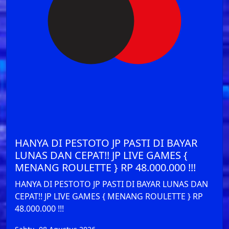
HANYA DI PESTOTO JP PASTI DI BAYAR
LUNAS DAN CEPAT!! JP LIVE GAMES {
MENANG ROULETTE } RP 48.000.000 !!!
HANYA DI PESTOTO JP PASTI DI BAYAR LUNAS DAN
CEPAT!! JP LIVE GAMES { MENANG ROULETTE } RP
48.000.000 !!!