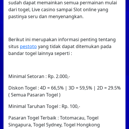
sudah dapat memainkan semua permainan mulai
dari togel, Live casino sampai Slot online yang
pastinya seru dan menyenangkan.
Berikut ini merupakan informasi penting tentang
situs
pestoto
yang tidak dapat ditemukan pada
bandar togel lainnya seperti :
Minimal Setoran : Rp. 2.000,-
Diskon Togel : 4D = 66,5% | 3D = 59,5% | 2D = 29.5%
( Semua Pasaran Togel )
Minimal Taruhan Togel : Rp. 100,-
Pasaran Togel Terbaik : Totomacau, Togel
Singapura, Togel Sydney, Togel Hongkong