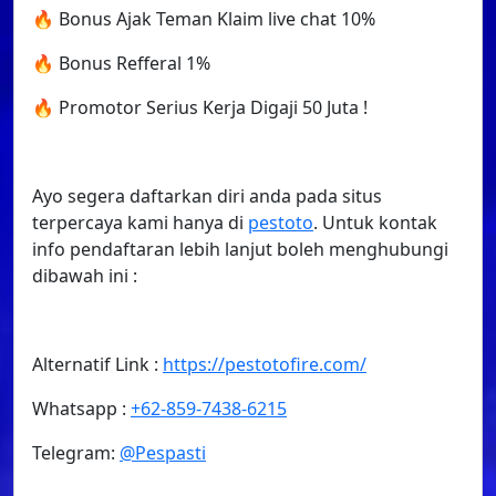
🔥 Bonus Ajak Teman Klaim live chat 10%
🔥 Bonus Refferal 1%
🔥 Promotor Serius Kerja Digaji 50 Juta !
Ayo segera daftarkan diri anda pada situs
terpercaya kami hanya di
pestoto
. Untuk kontak
info pendaftaran lebih lanjut boleh menghubungi
dibawah ini :
Alternatif Link :
https://pestotofire.com/
Whatsapp :
+62-859-7438-6215
Telegram:
@Pespasti