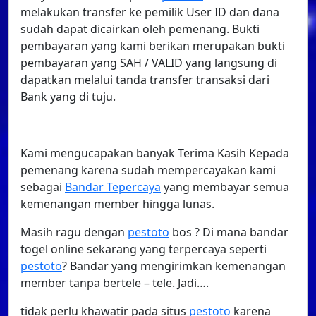
melakukan transfer ke pemilik User ID dan dana
sudah dapat dicairkan oleh pemenang. Bukti
pembayaran yang kami berikan merupakan bukti
pembayaran yang SAH / VALID yang langsung di
dapatkan melalui tanda transfer transaksi dari
Bank yang di tuju.
Kami mengucapakan banyak Terima Kasih Kepada
pemenang karena sudah mempercayakan kami
sebagai
Bandar Tepercaya
yang membayar semua
kemenangan member hingga lunas.
Masih ragu dengan
pestoto
bos ? Di mana bandar
togel online sekarang yang terpercaya seperti
pestoto
? Bandar yang mengirimkan kemenangan
member tanpa bertele – tele. Jadi….
tidak perlu khawatir pada situs
pestoto
karena