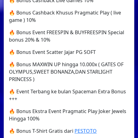
🔥 Bonus Cashback Live Games 10%
🔥 Bonus Cashback Khusus Pragmatic Play ( live
game ) 10%
🔥 Bonus Event FREESPIN & BUYFREESPIN Special
bonus 20% & 10%
🔥 Bonus Event Scatter Jajar PG SOFT
🔥 Bonus MAXWIN UP hingga 10.000x ( GATES OF
OLYMPUS,SWEET BONANZA,DAN STARLIGHT
PRINCESS )
🔥 Event Terbang ke bulan Spaceman Extra Bonus
+++
🔥 Bonus Ekstra Event Pragmatic Play Joker Jewels
Hingga 100%
🔥 Bonus T-Shirt Gratis dari
PESTOTO