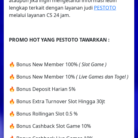
ataupun jika ingin mengetahui informasi lebih
lengkap terkait dengan layanan judi
PESTOTO
melalui layanan CS 24 jam.
PROMO HOT YANG PESTOTO TAWARKAN :
🔥 Bonus New Member 100%
( Slot Game )
🔥 Bonus New Member 10%
( Live Games dan Togel )
🔥 Bonus Deposit Harian 5%
🔥 Bonus Extra Turnover Slot Hingga 30jt
🔥 Bonus Rollingan Slot 0.5 %
🔥 Bonus Cashback Slot Game 10%