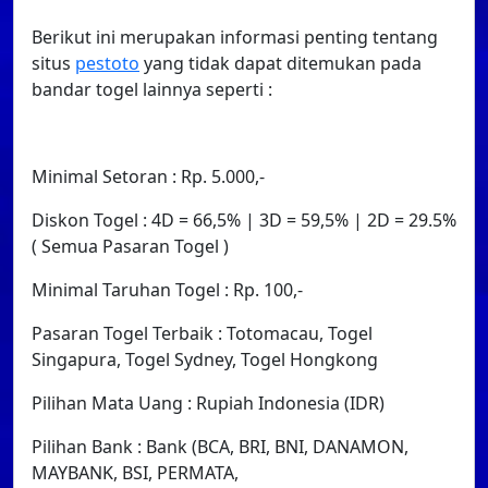
Berikut ini merupakan informasi penting tentang
situs
pestoto
yang tidak dapat ditemukan pada
bandar togel lainnya seperti :
Minimal Setoran : Rp. 5.000,-
Diskon Togel : 4D = 66,5% | 3D = 59,5% | 2D = 29.5%
( Semua Pasaran Togel )
Minimal Taruhan Togel : Rp. 100,-
Pasaran Togel Terbaik : Totomacau, Togel
Singapura, Togel Sydney, Togel Hongkong
Pilihan Mata Uang : Rupiah Indonesia (IDR)
Pilihan Bank : Bank (BCA, BRI, BNI, DANAMON,
MAYBANK, BSI, PERMATA,