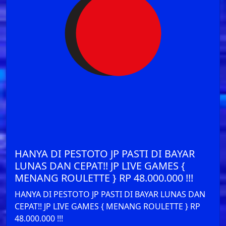
HANYA DI PESTOTO JP PASTI DI BAYAR
LUNAS DAN CEPAT!! JP LIVE GAMES {
MENANG ROULETTE } RP 48.000.000 !!!
HANYA DI PESTOTO JP PASTI DI BAYAR LUNAS DAN
CEPAT!! JP LIVE GAMES { MENANG ROULETTE } RP
48.000.000 !!!