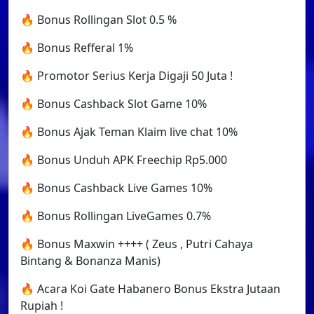
🔥 Bonus Rollingan Slot 0.5 %
🔥 Bonus Refferal 1%
🔥 Promotor Serius Kerja Digaji 50 Juta !
🔥 Bonus Cashback Slot Game 10%
🔥 Bonus Ajak Teman Klaim live chat 10%
🔥 Bonus Unduh APK Freechip Rp5.000
🔥 Bonus Cashback Live Games 10%
🔥 Bonus Rollingan LiveGames 0.7%
🔥 Bonus Maxwin ++++ ( Zeus , Putri Cahaya
Bintang & Bonanza Manis)
🔥 Acara Koi Gate Habanero Bonus Ekstra Jutaan
Rupiah !