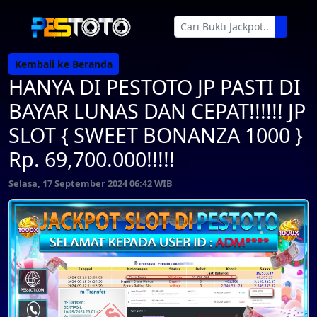
Kembali ke Beranda
HANYA DI PESTOTO JP PASTI DI
BAYAR LUNAS DAN CEPAT!!!!!! JP
SLOT { SWEET BONANZA 1000 }
Rp. 69,700.000!!!!!
Selasa, 17 September 2024 06:42 WIB