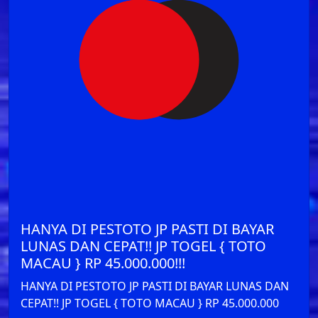
HANYA DI PESTOTO JP PASTI DI BAYAR
LUNAS DAN CEPAT!! JP TOGEL { TOTO
MACAU } RP 45.000.000!!!
HANYA DI PESTOTO JP PASTI DI BAYAR LUNAS DAN
CEPAT!! JP TOGEL { TOTO MACAU } RP 45.000.000