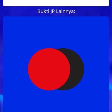
Bukti JP Lainnya: