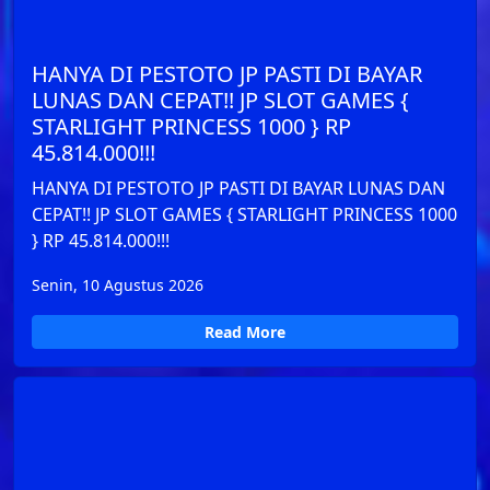
HANYA DI PESTOTO JP PASTI DI BAYAR
LUNAS DAN CEPAT!! JP SLOT GAMES {
STARLIGHT PRINCESS 1000 } RP
45.814.000!!!
HANYA DI PESTOTO JP PASTI DI BAYAR LUNAS DAN
CEPAT!! JP SLOT GAMES { STARLIGHT PRINCESS 1000
} RP 45.814.000!!!
Senin, 10 Agustus 2026
Read More