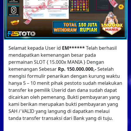
Selamat kepada User id
EM******
Telah berhasil
mendapatkan kemenangan besar pada
permainan SLOT { 15.000x MANIA } Dengan
kemenangan Sebesar
Rp. 150.000.000,-
Setelah
mengisi formulir penarikan dengan kurung waktu
hanya 5 – 10 menit pihak pestoto sudah melakukan
transfer ke pemilik Userid dan dana sudah dapat
dicairkan oleh pemenang. Bukti pembayaran yang
kami berikan merupakan bukti pembayaran yang
SAH / VALID yang langung di dapatkan melaui
tanda transfer transaksi dari Bank yang di tuju.