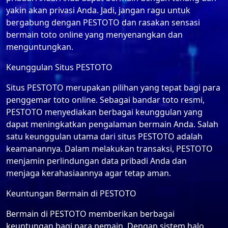
yakin akan privasi Anda. Jadi, jangan ragu untuk
bergabung dengan PESTOTO dan rasakan sensasi
bermain toto online yang menyenangkan dan
menguntungkan.
Keunggulan Situs PESTOTO
Situs PESTOTO merupakan pilihan yang tepat bagi para
penggemar toto online. Sebagai bandar toto resmi,
PESTOTO menyediakan berbagai keunggulan yang
dapat meningkatkan pengalaman bermain Anda. Salah
satu keunggulan utama dari situs PESTOTO adalah
keamanannya. Dalam melakukan transaksi, PESTOTO
menjamin perlindungan data pribadi Anda dan
menjaga kerahasiaannya agar tetap aman.
Keuntungan Bermain di PESTOTO
Bermain di PESTOTO memberikan berbagai
keuntungan bagi para pemain. Dengan sistem halo