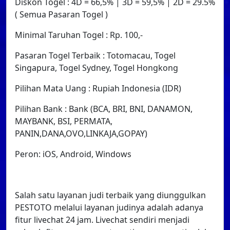
Diskon Togel : 4D = 66,5% | 3D = 59,5% | 2D = 29.5%
( Semua Pasaran Togel )
Minimal Taruhan Togel : Rp. 100,-
Pasaran Togel Terbaik : Totomacau, Togel
Singapura, Togel Sydney, Togel Hongkong
Pilihan Mata Uang : Rupiah Indonesia (IDR)
Pilihan Bank : Bank (BCA, BRI, BNI, DANAMON,
MAYBANK, BSI, PERMATA,
PANIN,DANA,OVO,LINKAJA,GOPAY)
Peron: iOS, Android, Windows
Salah satu layanan judi terbaik yang diunggulkan
PESTOTO melalui layanan judinya adalah adanya
fitur livechat 24 jam. Livechat sendiri menjadi