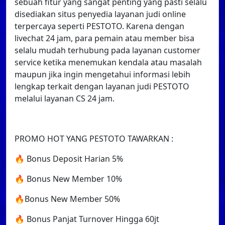
sebuah fitur yang sangat penting yang pasti selalu
disediakan situs penyedia layanan judi online
terpercaya seperti PESTOTO. Karena dengan
livechat 24 jam, para pemain atau member bisa
selalu mudah terhubung pada layanan customer
service ketika menemukan kendala atau masalah
maupun jika ingin mengetahui informasi lebih
lengkap terkait dengan layanan judi PESTOTO
melalui layanan CS 24 jam.
PROMO HOT YANG PESTOTO TAWARKAN :
🔥 Bonus Deposit Harian 5%
🔥 Bonus New Member 10%
🔥Bonus New Member 50%
🔥 Bonus Panjat Turnover Hingga 60jt