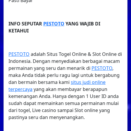
Pasti Bayar”
INFO SEPUTAR
PESTOTO
YANG WAJIB DI
KETAHUI
PESTOTO
adalah Situs Togel Online & Slot Online di
Indonesia. Dengan menyediakan berbagai macam
permainan yang seru dan menarik di
PESTOTO
,
maka Anda tidak perlu ragu lagi untuk bergabung
dan bermain bersama kami
situs judi online
terpercaya
yang akan membayar berapapun
kemenangan Anda. Hanya dengan 1 User ID anda
sudah dapat memainkan semua permainan mulai
dari togel, Live casino sampai Slot online yang
pastinya seru dan menyenangkan.