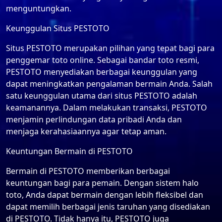
menguntungkan.
Keunggulan Situs PESTOTO
Situs PESTOTO merupakan pilihan yang tepat bagi para
penggemar toto online. Sebagai bandar toto resmi,
PESTOTO menyediakan berbagai keunggulan yang
dapat meningkatkan pengalaman bermain Anda. Salah
satu keunggulan utama dari situs PESTOTO adalah
keamanannya. Dalam melakukan transaksi, PESTOTO
menjamin perlindungan data pribadi Anda dan
menjaga kerahasiaannya agar tetap aman.
Keuntungan Bermain di PESTOTO
Bermain di PESTOTO memberikan berbagai
keuntungan bagi para pemain. Dengan sistem halo
toto, Anda dapat bermain dengan lebih fleksibel dan
dapat memilih berbagai jenis taruhan yang disediakan
di PESTOTO. Tidak hanya itu, PESTOTO juga