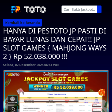
Kembali ke Beranda
HANYA DI PESTOTO JP PASTI DI
BAYAR LUNAS DAN CEPAT!! JP
SLOT GAMES { MAHJONG WAYS
2 } Rp 52.038.000 !!!
Selasa, 02 Desember 2025 06:41 WIB