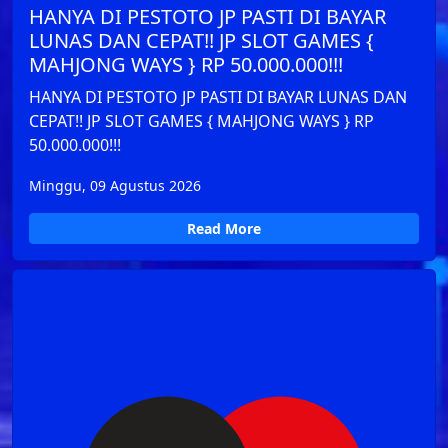
HANYA DI PESTOTO JP PASTI DI BAYAR
LUNAS DAN CEPAT!! JP SLOT GAMES {
MAHJONG WAYS } RP 50.000.000!!!
HANYA DI PESTOTO JP PASTI DI BAYAR LUNAS DAN
CEPAT!! JP SLOT GAMES { MAHJONG WAYS } RP
50.000.000!!!
Minggu, 09 Agustus 2026
Read More