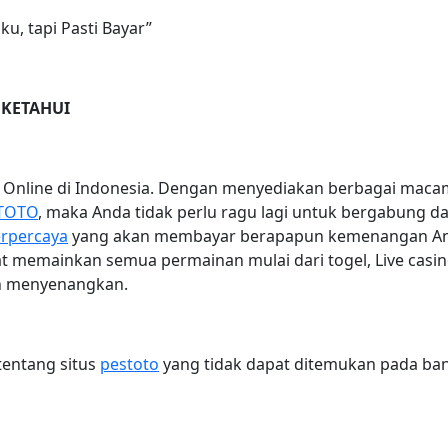
u, tapi Pasti Bayar”
 KETAHUI
ot Online di Indonesia. Dengan menyediakan berbagai maca
TOTO
, maka Anda tidak perlu ragu lagi untuk bergabung d
terpercaya
yang akan membayar berapapun kemenangan An
t memainkan semua permainan mulai dari togel, Live casi
an menyenangkan.
tentang situs
pestoto
yang tidak dapat ditemukan pada ba