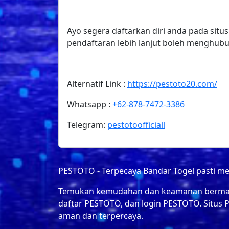
Ayo segera daftarkan diri anda pada situ
pendaftaran lebih lanjut boleh menghubun
Alternatif Link :
https://pestoto20.com/
Whatsapp :
+62-878-7472-3386
Telegram:
pestotoofficiall
PESTOTO - Terpecaya Bandar Togel pasti 
Temukan kemudahan dan keamanan bermain t
daftar PESTOTO, dan login PESTOTO. Situs
aman dan terpercaya.