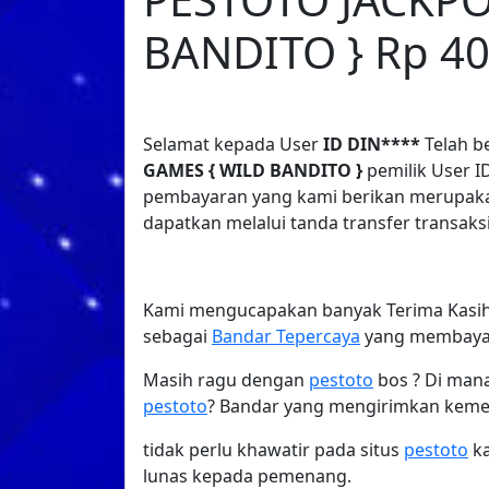
BANDITO } Rp 40
Selamat kepada User
ID DIN****
Telah 
GAMES { WILD BANDITO }
pemilik User I
pembayaran yang kami berikan merupaka
dapatkan melalui tanda transfer transaksi
Kami mengucapakan banyak Terima Kasi
sebagai
Bandar Tepercaya
yang membayar
Masih ragu dengan
pestoto
bos ? Di mana
pestoto
? Bandar yang mengirimkan kemen
tidak perlu khawatir pada situs
pestoto
ka
lunas kepada pemenang.