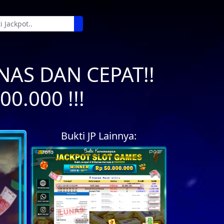
NAS DAN CEPAT!!
0.000 !!!
Bukti JP Lainnya: