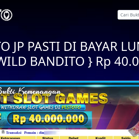
O JP PASTI DI BAYAR LU
WILD BANDITO } Rp 40.00