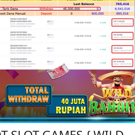
T SLOT GAMES { WILD