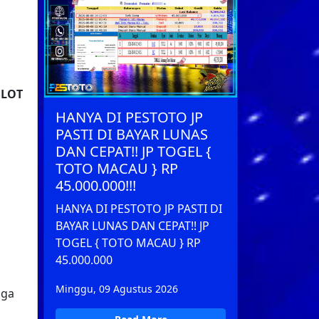
SLOT
HANYA DI PESTOTO JP
PASTI DI BAYAR LUNAS
DAN CEPAT!! JP TOGEL {
TOTO MACAU } RP
45.000.000!!!
HANYA DI PESTOTO JP PASTI DI
BAYAR LUNAS DAN CEPAT!! JP
TOGEL { TOTO MACAU } RP
45.000.000
Minggu, 09 Agustus 2026
gga