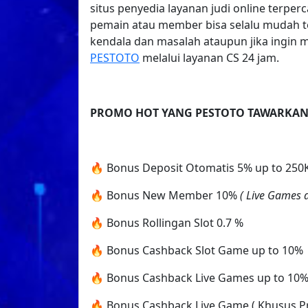
situs penyedia layanan judi online terper
pemain atau member bisa selalu mudah 
kendala dan masalah ataupun jika ingin m
PESTOTO
melalui layanan CS 24 jam.
PROMO HOT YANG PESTOTO TAWARKAN
🔥 Bonus Deposit Otomatis 5% up to 250K
🔥 Bonus New Member 10%
( Live Games 
🔥 Bonus Rollingan Slot 0.7 %
🔥 Bonus Cashback Slot Game up to 10%
🔥 Bonus Cashback Live Games up to 10
🔥 Bonus Cashback Live Game ( Khusus Pr