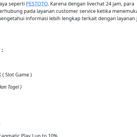
caya seperti
PESTOTO
. Karena dengan livechat 24 jam, para
terhubung pada layanan customer service ketika menemuk
engetahui informasi lebih lengkap terkait dengan layanan 
 :
 ( Slot Game )
dan Togel )
%
agmatic Play ) up to 10%