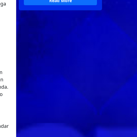
Read More
gga
m
an
da.
no
ndar