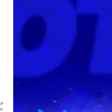
ur
an