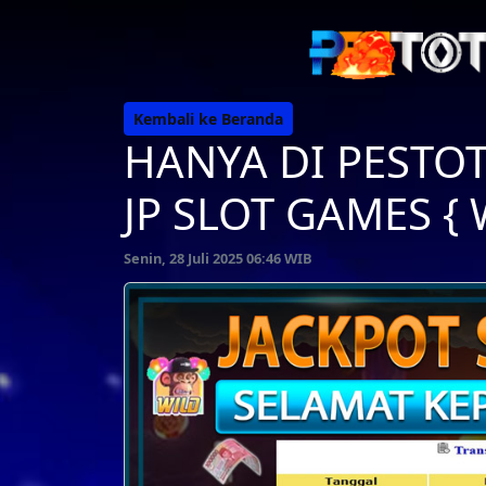
Kembali ke Beranda
HANYA DI PESTOTO
JP SLOT GAMES { W
Senin, 28 Juli 2025 06:46 WIB