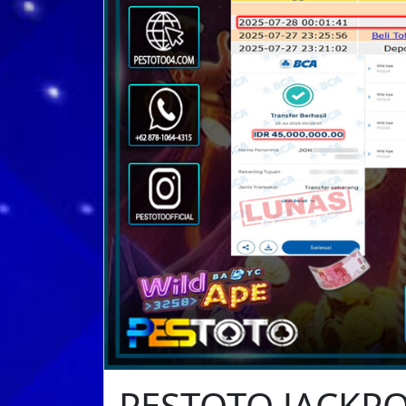
PESTOTO JACKPO