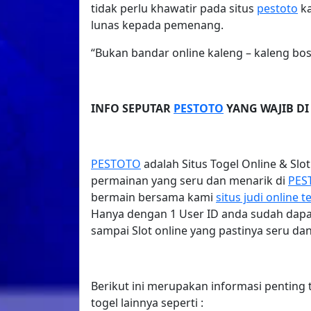
tidak perlu khawatir pada situs
pestoto
ka
lunas kepada pemenang.
“Bukan bandar online kaleng – kaleng bosk
INFO SEPUTAR
PESTOTO
YANG WAJIB DI
PESTOTO
adalah Situs Togel Online & Sl
permainan yang seru dan menarik di
PES
bermain bersama kami
situs judi online 
Hanya dengan 1 User ID anda sudah dapa
sampai Slot online yang pastinya seru d
Berikut ini merupakan informasi penting 
togel lainnya seperti :