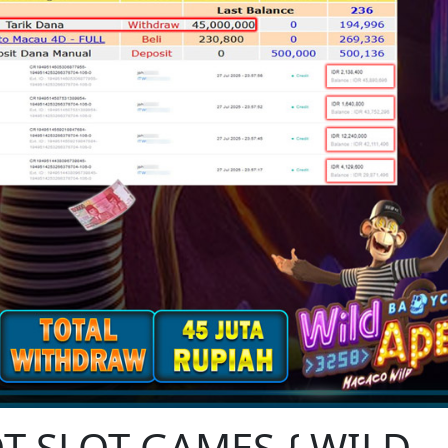
T SLOT GAMES { WILD