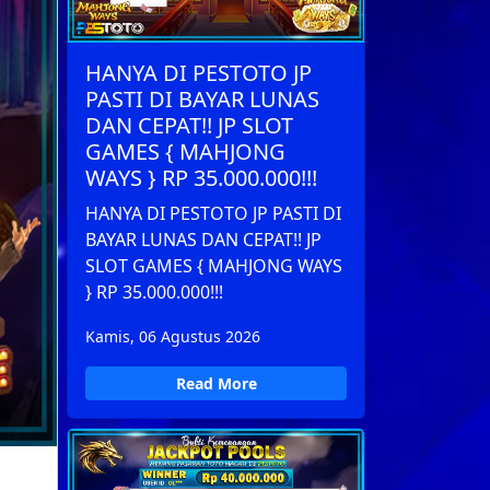
HANYA DI PESTOTO JP
PASTI DI BAYAR LUNAS
DAN CEPAT!! JP SLOT
GAMES { MAHJONG
WAYS } RP 35.000.000!!!
HANYA DI PESTOTO JP PASTI DI
BAYAR LUNAS DAN CEPAT!! JP
SLOT GAMES { MAHJONG WAYS
} RP 35.000.000!!!
Kamis, 06 Agustus 2026
Read More