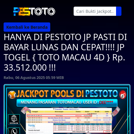
Kembali ke Beranda
HANYA DI PESTOTO JP PASTI DI
BAYAR LUNAS DAN CEPAT!!!! JP
TOGEL { TOTO MACAU 4D } Rp.
33.512.000 !!!
Rabu, 06 Agustus 2025 05:59 WIB