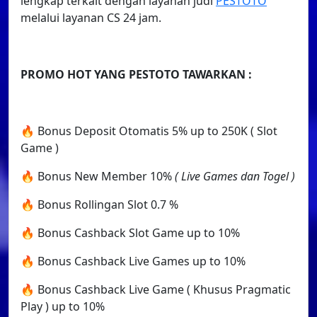
lengkap terkait dengan layanan judi
PESTOTO
melalui layanan CS 24 jam.
PROMO HOT YANG PESTOTO TAWARKAN :
🔥 Bonus Deposit Otomatis 5% up to 250K ( Slot
Game )
🔥 Bonus New Member 10%
( Live Games dan Togel )
🔥 Bonus Rollingan Slot 0.7 %
🔥 Bonus Cashback Slot Game up to 10%
🔥 Bonus Cashback Live Games up to 10%
🔥 Bonus Cashback Live Game ( Khusus Pragmatic
Play ) up to 10%