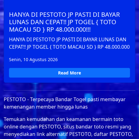
HANYA DI PESTOTO JP PASTI DI BAYAR
LUNAS DAN CEPAT!! JP TOGEL { TOTO
MACAU 5D } RP 48.000.000!!!
HANYA DI PESTOTO JP PASTI DI BAYAR LUNAS DAN
CEPAT!! JP TOGEL { TOTO MACAU 5D } RP 48.000.000
Senin, 10 Agustus 2026
Read More
PESTOTO - Terpecaya Bandar Togel pasti membayar
kemenangan member hingga lunas
Temukan kemudahan dan keamanan bermain toto
online dengan PESTOTO, situs bandar toto resmi yang
menyediakan link alternatif PESTOTO, daftar PESTOTO,