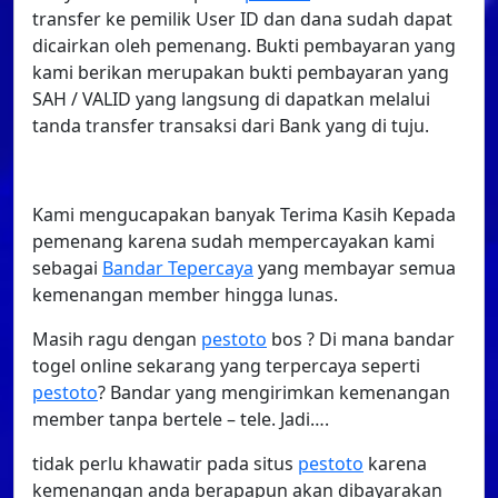
transfer ke pemilik User ID dan dana sudah dapat
dicairkan oleh pemenang. Bukti pembayaran yang
kami berikan merupakan bukti pembayaran yang
SAH / VALID yang langsung di dapatkan melalui
tanda transfer transaksi dari Bank yang di tuju.
Kami mengucapakan banyak Terima Kasih Kepada
pemenang karena sudah mempercayakan kami
sebagai
Bandar Tepercaya
yang membayar semua
kemenangan member hingga lunas.
Masih ragu dengan
pestoto
bos ? Di mana bandar
togel online sekarang yang terpercaya seperti
pestoto
? Bandar yang mengirimkan kemenangan
member tanpa bertele – tele. Jadi….
tidak perlu khawatir pada situs
pestoto
karena
kemenangan anda berapapun akan dibayarakan