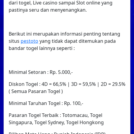
dari togel, Live casino sampai Slot online yang
pastinya seru dan menyenangkan.
Berikut ini merupakan informasi penting tentang
situs
pestoto
yang tidak dapat ditemukan pada
bandar togel lainnya seperti :
Minimal Setoran : Rp. 5.000,-
Diskon Togel : 4D = 66,5% | 3D = 59,5% | 2D = 29.5%
( Semua Pasaran Togel )
Minimal Taruhan Togel : Rp. 100,-
Pasaran Togel Terbaik : Totomacau, Togel
Singapura, Togel Sydney, Togel Hongkong