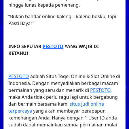
hingga lunas kepada pemenang.
“Bukan bandar online kaleng – kaleng bosku, tapi
Pasti Bayar”
INFO SEPUTAR
PESTOTO
YANG WAJIB DI
KETAHUI
PESTOTO
adalah Situs Togel Online & Slot Online di
Indonesia. Dengan menyediakan berbagai macam
permainan yang seru dan menarik di
PESTOTO
,
maka Anda tidak perlu ragu lagi untuk bergabung
dan bermain bersama kami
situs judi online
terpercaya
yang akan membayar berapapun
kemenangan Anda. Hanya dengan 1 User ID anda
sudah dapat memainkan semua permainan mulai