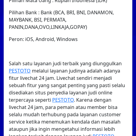
Pilihan Mata Uang : Rupiah Indonesia (IDR)
Pilihan Bank : Bank (BCA, BRI, BNI, DANAMON,
MAYBANK, BSI, PERMATA,
PANIN,DANA,OVO,LINKAJA,GOPAY)
Peron: iOS, Android, Windows
Salah satu layanan judi terbaik yang diunggulkan
PESTOTO
melalui layanan judinya adalah adanya
fitur livechat 24 jam. Livechat sendiri menjadi
sebuah fitur yang sangat penting yang pasti selalu
disediakan situs penyedia layanan judi online
terpercaya seperti
PESTOTO
. Karena dengan
livechat 24 jam, para pemain atau member bisa
selalu mudah terhubung pada layanan customer
service ketika menemukan kendala dan masalah
ataupun jika ingin mengetahui informasi lebih