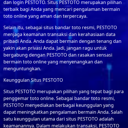
dan login PESTOTO. Situs PESTOTO merupakan pilihan
terbaik bagi Anda yang mencari pengalaman bermain
toto online yang aman dan terpercaya.
Selain itu, sebagai situs bandar toto resmi, PESTOTO
menjaga keamanan transaksi dan kerahasiaan data
pribadi Anda. Anda dapat bermain dengan tenang dan
yakin akan privasi Anda. Jadi, jangan ragu untuk
bergabung dengan PESTOTO dan rasakan sensasi
bermain toto online yang menyenangkan dan
menguntungkan.
Keunggulan Situs PESTOTO
Situs PESTOTO merupakan pilihan yang tepat bagi para
penggemar toto online. Sebagai bandar toto resmi,
PESTOTO menyediakan berbagai keunggulan yang
dapat meningkatkan pengalaman bermain Anda. Salah
satu keunggulan utama dari situs PESTOTO adalah
keamanannya. Dalam melakukan transaksi, PESTOTO