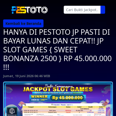
Kembali ke Beranda
HANYA DI PESTOTO JP PASTI DI
BAYAR LUNAS DAN CEPAT!! JP
SLOT GAMES { SWEET
BONANZA 2500 } RP 45.000.000
!!!
Jumat, 19 Juni 2026 06:46 WIB