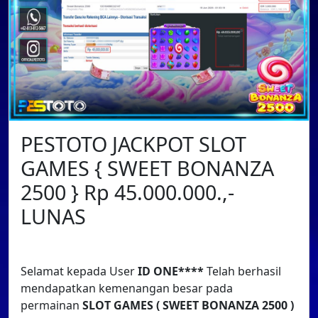
PESTOTO JACKPOT SLOT
GAMES { SWEET BONANZA
2500 } Rp 45.000.000.,-
LUNAS
Selamat kepada User
ID ONE****
Telah berhasil
mendapatkan kemenangan besar pada
permainan
SLOT GAMES ( SWEET BONANZA 2500 )