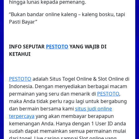
hingga lunas kepada pemenang.
“Bukan bandar online kaleng – kaleng bosku, tapi
Pasti Bayar”
INFO SEPUTAR
PESTOTO
YANG WAJIB DI
KETAHUI
PESTOTO
adalah Situs Togel Online & Slot Online di
Indonesia. Dengan menyediakan berbagai macam
permainan yang seru dan menarik di
PESTOTO
,
maka Anda tidak perlu ragu lagi untuk bergabung
dan bermain bersama kami
situs judi online
terpercaya
yang akan membayar berapapun
kemenangan Anda. Hanya dengan 1 User ID anda
sudah dapat memainkan semua permainan mulai
dari togel, Live casino sampai Slot online yang