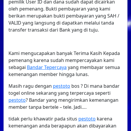
pemilik User ID dan dana sudah dapat dicairkan
oleh pemenang. Bukti pembayaran yang kami
berikan merupakan bukti pembayaran yang SAH /
VALID yang langsung di dapatkan melalui tanda
transfer transaksi dari Bank yang di tuju.
Kami mengucapakan banyak Terima Kasih Kepada
pemenang karena sudah mempercayakan kami
sebagai
Bandar Tepercaya
yang membayar semua
kemenangan member hingga lunas.
Masih ragu dengan
pestoto
bos ? Di mana bandar
togel online sekarang yang terpercaya seperti
pestoto
? Bandar yang mengirimkan kemenangan
member tanpa bertele – tele. Jadi….
tidak perlu khawatir pada situs
pestoto
karena
kemenangan anda berapapun akan dibayarakan