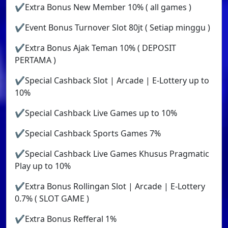
✔️Extra Bonus New Member 10% ( all games )
✔️Event Bonus Turnover Slot 80jt ( Setiap minggu )
✔️Extra Bonus Ajak Teman 10% ( DEPOSIT
PERTAMA )
✔️Special Cashback Slot | Arcade | E-Lottery up to
10%
✔️Special Cashback Live Games up to 10%
✔️Special Cashback Sports Games 7%
✔️Special Cashback Live Games Khusus Pragmatic
Play up to 10%
✔️Extra Bonus Rollingan Slot | Arcade | E-Lottery
0.7% ( SLOT GAME )
✔️Extra Bonus Refferal 1%