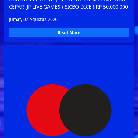
CEPAT!! JP LIVE GAMES { SICBO DICE } RP 50.000.000
Jumat, 07 Agustus 2026
Read More