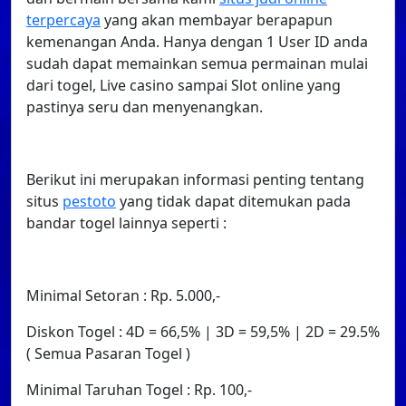
terpercaya
yang akan membayar berapapun
kemenangan Anda. Hanya dengan 1 User ID anda
sudah dapat memainkan semua permainan mulai
dari togel, Live casino sampai Slot online yang
pastinya seru dan menyenangkan.
Berikut ini merupakan informasi penting tentang
situs
pestoto
yang tidak dapat ditemukan pada
bandar togel lainnya seperti :
Minimal Setoran : Rp. 5.000,-
Diskon Togel : 4D = 66,5% | 3D = 59,5% | 2D = 29.5%
( Semua Pasaran Togel )
Minimal Taruhan Togel : Rp. 100,-