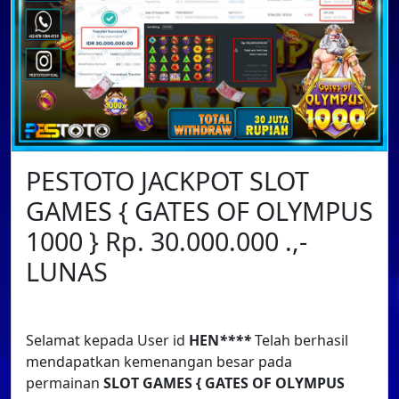
PESTOTO JACKPOT SLOT
GAMES { GATES OF OLYMPUS
1000 } Rp. 30.000.000 .,-
LUNAS
Selamat kepada User id
HEN
****
Telah berhasil
mendapatkan kemenangan besar pada
permainan
SLOT GAMES { GATES OF OLYMPUS