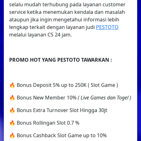
selalu mudah terhubung pada layanan customer
service ketika menemukan kendala dan masalah
ataupun jika ingin mengetahui informasi lebih
lengkap terkait dengan layanan judi
PESTOTO
melalui layanan CS 24 jam.
PROMO HOT YANG PESTOTO TAWARKAN :
🔥 Bonus Deposit 5% up to 250K ( Slot Game )
🔥 Bonus New Member 10%
( Live Games dan Togel )
🔥 Bonus Extra Turnover Slot Hingga 30jt
🔥 Bonus Rollingan Slot 0.7 %
🔥 Bonus Cashback Slot Game up to 10%