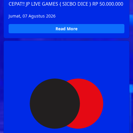
CEPAT!! JP LIVE GAMES { SICBO DICE } RP 50.000.000
Jumat, 07 Agustus 2026
Read More