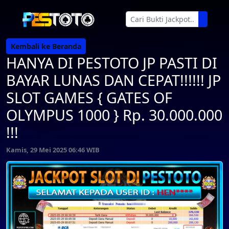
Kembali ke Beranda
HANYA DI PESTOTO JP PASTI DI
BAYAR LUNAS DAN CEPAT!!!!!! JP
SLOT GAMES { GATES OF
OLYMPUS 1000 } Rp. 30.000.000
!!!
Kamis, 29 Mei 2025 06:46 WIB