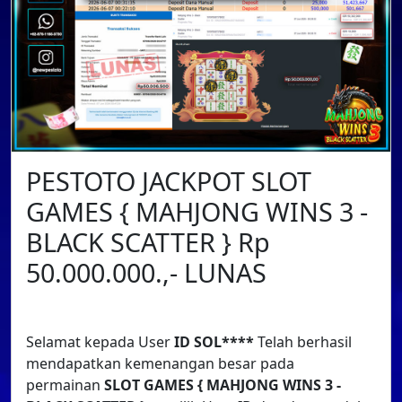
PESTOTO JACKPOT SLOT
GAMES { MAHJONG WINS 3 -
BLACK SCATTER } Rp
50.000.000.,- LUNAS
Selamat kepada User
ID SOL****
Telah berhasil
mendapatkan kemenangan besar pada
permainan
SLOT GAMES { MAHJONG WINS 3 -