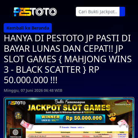
Kembali ke Beranda
HANYA DI PESTOTO JP PASTI DI
BAYAR LUNAS DAN CEPAT!! JP
SLOT GAMES { MAHJONG WINS
3 - BLACK SCATTER } RP
50.000.000 !!!
Minggu, 07 Juni 2026 06:48 WIB