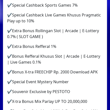
✔️Special Cashback Sports Games 7%
✔️Special Cashback Live Games Khusus Pragmatic
Play up to 10%
✔️Extra Bonus Rollingan Slot | Arcade | E-Lottery
0.7% ( SLOT GAME )
✔️Extra Bonus Refferal 1%
✔️Bonus Refferal Khusus Slot | Arcade | E-Lottery
| Live Games 0.1%
✔️Bonus X-tra FREECHIP Rp. 2000 Download APK
✔️Special Event Mystery Number
✔️Souvenir Exclusive by PESTOTO
✔️X-tra Bonus Mix Parlay UP TO 20,000,000