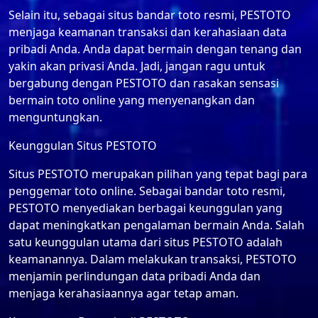
Selain itu, sebagai situs bandar toto resmi, PESTOTO
menjaga keamanan transaksi dan kerahasiaan data
pribadi Anda. Anda dapat bermain dengan tenang dan
yakin akan privasi Anda. Jadi, jangan ragu untuk
bergabung dengan PESTOTO dan rasakan sensasi
bermain toto online yang menyenangkan dan
menguntungkan.
Keunggulan Situs PESTOTO
Situs PESTOTO merupakan pilihan yang tepat bagi para
penggemar toto online. Sebagai bandar toto resmi,
PESTOTO menyediakan berbagai keunggulan yang
dapat meningkatkan pengalaman bermain Anda. Salah
satu keunggulan utama dari situs PESTOTO adalah
keamanannya. Dalam melakukan transaksi, PESTOTO
menjamin perlindungan data pribadi Anda dan
menjaga kerahasiaannya agar tetap aman.