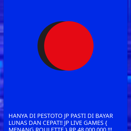
HANYA DI PESTOTO JP PASTI DI BAYAR
LUNAS DAN CEPAT!! JP LIVE GAMES {
MENANG ROULETTE } RP 48.000.000 !!!