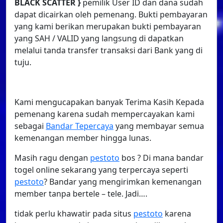
BLACK SCATTER }
pemilik User ID dan dana sudah
dapat dicairkan oleh pemenang. Bukti pembayaran
yang kami berikan merupakan bukti pembayaran
yang SAH / VALID yang langsung di dapatkan
melalui tanda transfer transaksi dari Bank yang di
tuju.
Kami mengucapakan banyak Terima Kasih Kepada
pemenang karena sudah mempercayakan kami
sebagai
Bandar Tepercaya
yang membayar semua
kemenangan member hingga lunas.
Masih ragu dengan
pestoto
bos ? Di mana bandar
togel online sekarang yang terpercaya seperti
pestoto
? Bandar yang mengirimkan kemenangan
member tanpa bertele – tele. Jadi….
tidak perlu khawatir pada situs
pestoto
karena