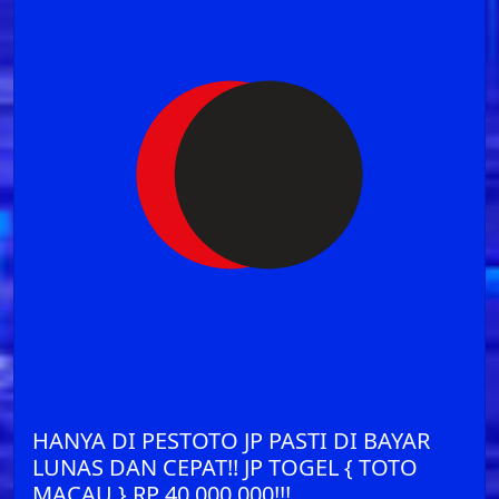
HANYA DI PESTOTO JP PASTI DI BAYAR
LUNAS DAN CEPAT!! JP TOGEL { TOTO
MACAU } RP 40.000.000!!!