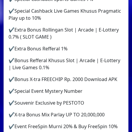
✔️Special Cashback Live Games Khusus Pragmatic
Play up to 10%
✔️Extra Bonus Rollingan Slot | Arcade | E-Lottery
0.7% ( SLOT GAME )
✔️Extra Bonus Refferal 1%
✔️Bonus Refferal Khusus Slot | Arcade | E-Lottery
| Live Games 0.1%
✔️Bonus X-tra FREECHIP Rp. 2000 Download APK
✔️Special Event Mystery Number
✔️Souvenir Exclusive by PESTOTO
✔️X-tra Bonus Mix Parlay UP TO 20,000,000
✔️Event FreeSpin Murni 20% & Buy FreeSpin 10%