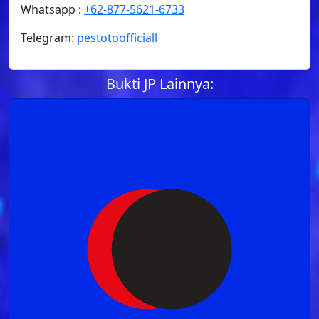
Whatsapp :
+62-877-5621-6733
Telegram:
pestotoofficiall
Bukti JP Lainnya: