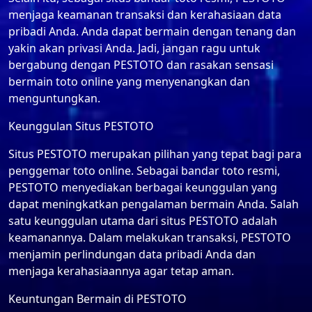
menjaga keamanan transaksi dan kerahasiaan data
pribadi Anda. Anda dapat bermain dengan tenang dan
yakin akan privasi Anda. Jadi, jangan ragu untuk
bergabung dengan PESTOTO dan rasakan sensasi
bermain toto online yang menyenangkan dan
menguntungkan.
Keunggulan Situs PESTOTO
Situs PESTOTO merupakan pilihan yang tepat bagi para
penggemar toto online. Sebagai bandar toto resmi,
PESTOTO menyediakan berbagai keunggulan yang
dapat meningkatkan pengalaman bermain Anda. Salah
satu keunggulan utama dari situs PESTOTO adalah
keamanannya. Dalam melakukan transaksi, PESTOTO
menjamin perlindungan data pribadi Anda dan
menjaga kerahasiaannya agar tetap aman.
Keuntungan Bermain di PESTOTO