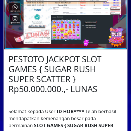
PESTOTO JACKPOT SLOT
GAMES { SUGAR RUSH
SUPER SCATTER }
Rp50.000.000.,- LUNAS
Selamat kepada User
ID HOB****
Telah berhasil
mendapatkan kemenangan besar pada
permainan
SLOT GAMES { SUGAR RUSH SUPER