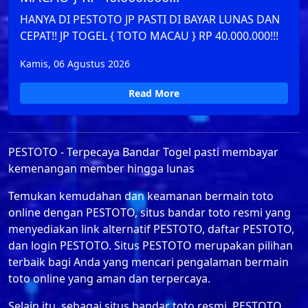
HANYA DI PESTOTO JP PASTI DI BAYAR LUNAS DAN
CEPAT!! JP TOGEL { TOTO MACAU } RP 40.000.000!!!
Kamis, 06 Agustus 2026
Read More
PESTOTO - Terpecaya Bandar Togel pasti membayar
kemenangan member hingga lunas
Temukan kemudahan dan keamanan bermain toto
online dengan PESTOTO, situs bandar toto resmi yang
menyediakan link alternatif PESTOTO, daftar PESTOTO,
dan login PESTOTO. Situs PESTOTO merupakan pilihan
terbaik bagi Anda yang mencari pengalaman bermain
toto online yang aman dan terpercaya.
Selain itu, sebagai situs bandar toto resmi, PESTOTO