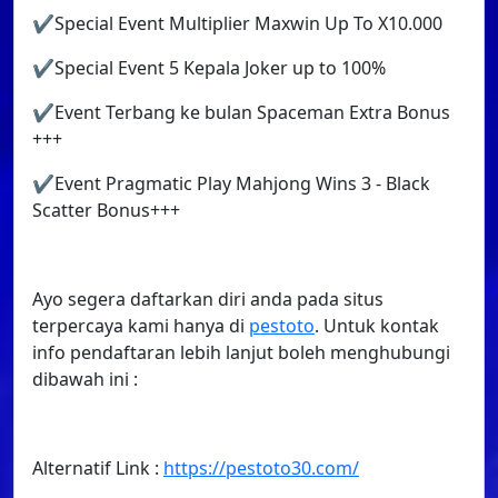
✔️Special Event Multiplier Maxwin Up To X10.000
✔️Special Event 5 Kepala Joker up to 100%
✔️Event Terbang ke bulan Spaceman Extra Bonus
+++
✔️Event Pragmatic Play Mahjong Wins 3 - Black
Scatter Bonus+++
Ayo segera daftarkan diri anda pada situs
terpercaya kami hanya di
pestoto
. Untuk kontak
info pendaftaran lebih lanjut boleh menghubungi
dibawah ini :
Alternatif Link :
https://pestoto30.com/