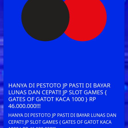
HANYA DI PESTOTO JP PASTI DI BAYAR
LUNAS DAN CEPAT!! JP SLOT GAMES {
GATES OF GATOT KACA 1000 } RP
46.000.000!!!
HANYA DI PESTOTO JP PASTI DI BAYAR LUNAS DAN
CEPAT!! JP SLOT GAMES { GATES OF GATOT KACA