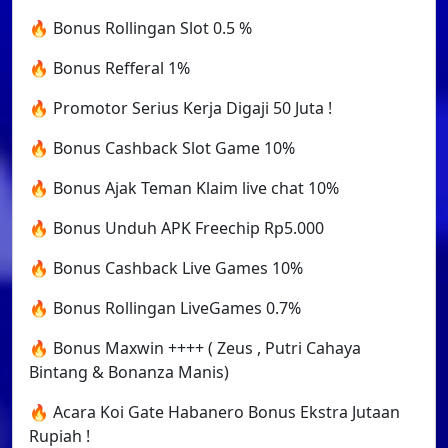
🔥 Bonus Rollingan Slot 0.5 %
🔥 Bonus Refferal 1%
🔥 Promotor Serius Kerja Digaji 50 Juta !
🔥 Bonus Cashback Slot Game 10%
🔥 Bonus Ajak Teman Klaim live chat 10%
🔥 Bonus Unduh APK Freechip Rp5.000
🔥 Bonus Cashback Live Games 10%
🔥 Bonus Rollingan LiveGames 0.7%
🔥 Bonus Maxwin ++++ ( Zeus , Putri Cahaya
Bintang & Bonanza Manis)
🔥 Acara Koi Gate Habanero Bonus Ekstra Jutaan
Rupiah !