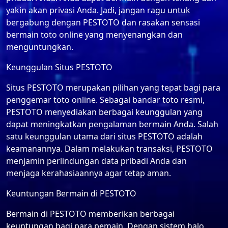
yakin akan privasi Anda. Jadi, jangan ragu untuk
bergabung dengan PESTOTO dan rasakan sensasi
bermain toto online yang menyenangkan dan
menguntungkan.
Keunggulan Situs PESTOTO
Situs PESTOTO merupakan pilihan yang tepat bagi para
penggemar toto online. Sebagai bandar toto resmi,
PESTOTO menyediakan berbagai keunggulan yang
dapat meningkatkan pengalaman bermain Anda. Salah
satu keunggulan utama dari situs PESTOTO adalah
keamanannya. Dalam melakukan transaksi, PESTOTO
menjamin perlindungan data pribadi Anda dan
menjaga kerahasiaannya agar tetap aman.
Keuntungan Bermain di PESTOTO
Bermain di PESTOTO memberikan berbagai
keuntungan bagi para pemain. Dengan sistem halo