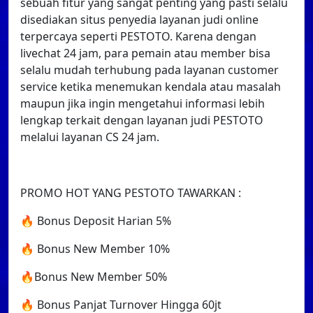
sebuah fitur yang sangat penting yang pasti selalu
disediakan situs penyedia layanan judi online
terpercaya seperti PESTOTO. Karena dengan
livechat 24 jam, para pemain atau member bisa
selalu mudah terhubung pada layanan customer
service ketika menemukan kendala atau masalah
maupun jika ingin mengetahui informasi lebih
lengkap terkait dengan layanan judi PESTOTO
melalui layanan CS 24 jam.
PROMO HOT YANG PESTOTO TAWARKAN :
🔥 Bonus Deposit Harian 5%
🔥 Bonus New Member 10%
🔥Bonus New Member 50%
🔥 Bonus Panjat Turnover Hingga 60jt