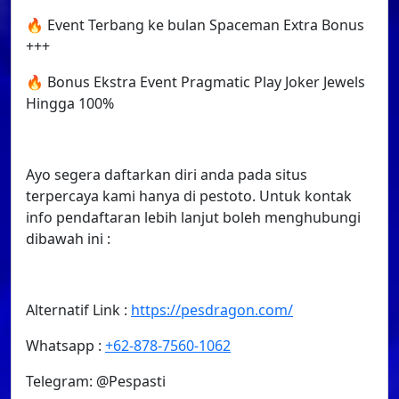
🔥 Event Terbang ke bulan Spaceman Extra Bonus
+++
🔥 Bonus Ekstra Event Pragmatic Play Joker Jewels
Hingga 100%
Ayo segera daftarkan diri anda pada situs
terpercaya kami hanya di pestoto. Untuk kontak
info pendaftaran lebih lanjut boleh menghubungi
dibawah ini :
Alternatif Link :
https://pesdragon.com/
Whatsapp :
+62-878-7560-1062
Telegram: @Pespasti