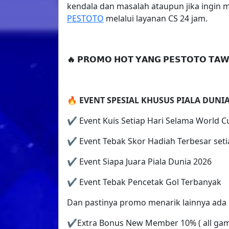
kendala dan masalah ataupun jika ingin m
PESTOTO
melalui layanan CS 24 jam.
🔥 𝗣𝗥𝗢𝗠𝗢 𝗛𝗢𝗧 𝗬𝗔𝗡𝗚 𝗣𝗘𝗦𝗧𝗢𝗧𝗢 𝗧𝗔
🔥
EVENT SPESIAL KHUSUS PIALA DUNIA
✔️ Event Kuis Setiap Hari Selama World C
✔️ Event Tebak Skor Hadiah Terbesar seti
✔️ Event Siapa Juara Piala Dunia 2026
✔️ Event Tebak Pencetak Gol Terbanyak
Dan pastinya promo menarik lainnya ada d
✔️Extra Bonus New Member 10% ( all gam