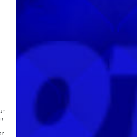
ur
an
an