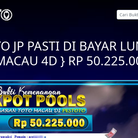
O JP PASTI DI BAYAR LU
MACAU 4D } RP 50.225.00