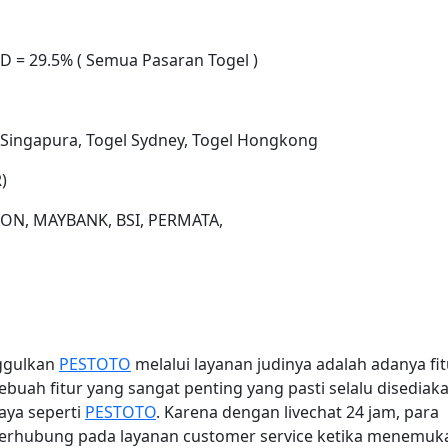
2D = 29.5% ( Semua Pasaran Togel )
l Singapura, Togel Sydney, Togel Hongkong
)
AMON, MAYBANK, BSI, PERMATA,
nggulkan
PESTOTO
melalui layanan judinya adalah adanya fit
sebuah fitur yang sangat penting yang pasti selalu disediak
caya seperti
PESTOTO
. Karena dengan livechat 24 jam, para
terhubung pada layanan customer service ketika menemuk