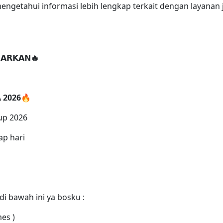
engetahui informasi lebih lengkap terkait dengan layanan 
𝗔𝗥𝗞𝗔𝗡🔥
 2026
🔥
up 2026
ap hari
i bawah ini ya bosku :
es )