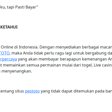
u, tapi Pasti Bayar”
 KETAHUI
ot Online di Indonesia. Dengan menyediakan berbagai maca
TOTO
, maka Anda tidak perlu ragu lagi untuk bergabung d
terpercaya
yang akan membayar berapapun kemenangan An
t memainkan semua permainan mulai dari togel, Live casi
an menyenangkan.
tentang situs
pestoto
yang tidak dapat ditemukan pada ba