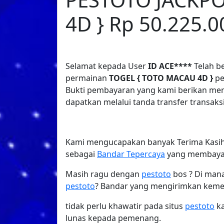
4D } Rp 50.225.0
Selamat kepada User
ID ACE****
Telah b
permainan
TOGEL { TOTO MACAU 4D }
pe
Bukti pembayaran yang kami berikan mer
dapatkan melalui tanda transfer transaksi
Kami mengucapakan banyak Terima Kasi
sebagai
Bandar Tepercaya
yang membayar
Masih ragu dengan
pestoto
bos ? Di mana
pestoto
? Bandar yang mengirimkan kemen
tidak perlu khawatir pada situs
pestoto
ka
lunas kepada pemenang.