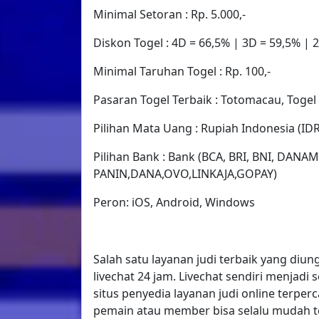
Minimal Setoran : Rp. 5.000,-
Diskon Togel : 4D = 66,5% | 3D = 59,5% | 
Minimal Taruhan Togel : Rp. 100,-
Pasaran Togel Terbaik : Totomacau, Toge
Pilihan Mata Uang : Rupiah Indonesia (IDR
Pilihan Bank : Bank (BCA, BRI, BNI, DAN
PANIN,DANA,OVO,LINKAJA,GOPAY)
Peron: iOS, Android, Windows
Salah satu layanan judi terbaik yang diu
livechat 24 jam. Livechat sendiri menjadi 
situs penyedia layanan judi online terper
pemain atau member bisa selalu mudah 