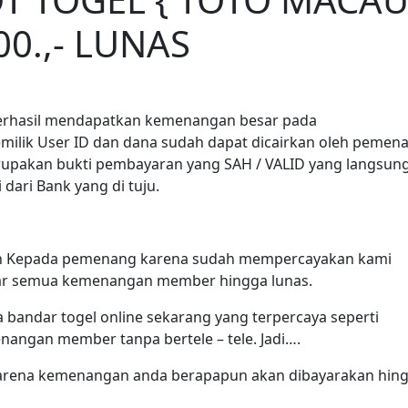
00.,- LUNAS
erhasil mendapatkan kemenangan besar pada
milik User ID dan dana sudah dapat dicairkan oleh pemen
upakan bukti pembayaran yang SAH / VALID yang langsung
 dari Bank yang di tuju.
h Kepada pemenang karena sudah mempercayakan kami
 semua kemenangan member hingga lunas.
 bandar togel online sekarang yang terpercaya seperti
angan member tanpa bertele – tele. Jadi….
rena kemenangan anda berapapun akan dibayarakan hin