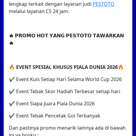
lengkap terkait dengan layanan judi
PESTOTO
melalui layanan CS 24 jam.
🔥 𝗣𝗥𝗢𝗠𝗢 𝗛𝗢𝗧 𝗬𝗔𝗡𝗚 𝗣𝗘𝗦𝗧𝗢𝗧𝗢 𝗧𝗔𝗪𝗔𝗥𝗞𝗔𝗡
🔥
🔥
EVENT SPESIAL KHUSUS PIALA DUNIA 2026
🔥
✔️ Event Kuis Setiap Hari Selama World Cup 2026
✔️ Event Tebak Skor Hadiah Terbesar setiap hari
✔️ Event Siapa Juara Piala Dunia 2026
✔️ Event Tebak Pencetak Gol Terbanyak
Dan pastinya promo menarik lainnya ada di bawah
ini ya bosku :