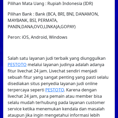
Pilihan Mata Uang : Rupiah Indonesia (IDR)
Pilihan Bank : Bank (BCA, BRI, BNI, DANAMON,
MAYBANK, BSI, PERMATA,
PANIN,DANA,OVO,LINKAJA,GOPAY)
Peron: iOS, Android, Windows
Salah satu layanan judi terbaik yang diunggulkan
PESTOTO
melalui layanan judinya adalah adanya
fitur livechat 24 jam. Livechat sendiri menjadi
sebuah fitur yang sangat penting yang pasti selalu
disediakan situs penyedia layanan judi online
terpercaya seperti
PESTOTO
. Karena dengan
livechat 24 jam, para pemain atau member bisa
selalu mudah terhubung pada layanan customer
service ketika menemukan kendala dan masalah
ataupun jika ingin mengetahui informasi lebih