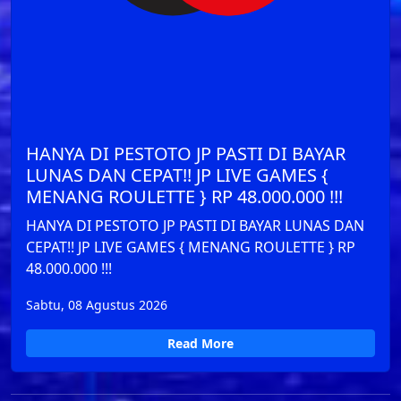
HANYA DI PESTOTO JP PASTI DI BAYAR
LUNAS DAN CEPAT!! JP LIVE GAMES {
MENANG ROULETTE } RP 48.000.000 !!!
HANYA DI PESTOTO JP PASTI DI BAYAR LUNAS DAN
CEPAT!! JP LIVE GAMES { MENANG ROULETTE } RP
48.000.000 !!!
Sabtu, 08 Agustus 2026
Read More