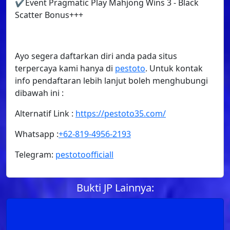
✔️Event Pragmatic Play Mahjong Wins 3 - Black
Scatter Bonus+++
Ayo segera daftarkan diri anda pada situs
terpercaya kami hanya di
pestoto
. Untuk kontak
info pendaftaran lebih lanjut boleh menghubungi
dibawah ini :
Alternatif Link :
https://pestoto35.com/
Whatsapp :
+62-819-4956-2193
Telegram:
pestotoofficiall
Bukti JP Lainnya: