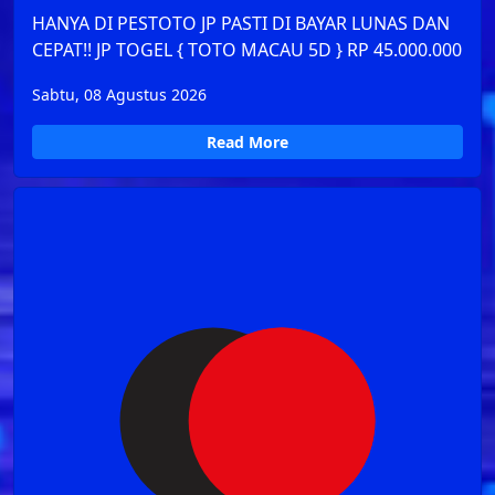
HANYA DI PESTOTO JP PASTI DI BAYAR LUNAS DAN
CEPAT!! JP TOGEL { TOTO MACAU 5D } RP 45.000.000
Sabtu, 08 Agustus 2026
Read More