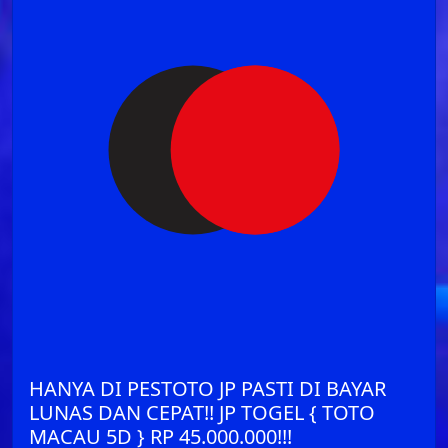
HANYA DI PESTOTO JP PASTI DI BAYAR
LUNAS DAN CEPAT!! JP TOGEL { TOTO
MACAU 5D } RP 45.000.000!!!