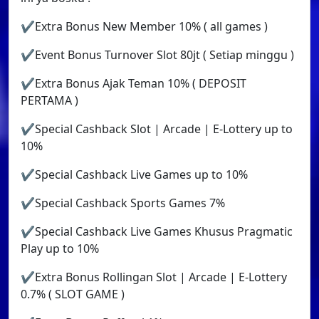
✔️Extra Bonus New Member 10% ( all games )
✔️Event Bonus Turnover Slot 80jt ( Setiap minggu )
✔️Extra Bonus Ajak Teman 10% ( DEPOSIT
PERTAMA )
✔️Special Cashback Slot | Arcade | E-Lottery up to
10%
✔️Special Cashback Live Games up to 10%
✔️Special Cashback Sports Games 7%
✔️Special Cashback Live Games Khusus Pragmatic
Play up to 10%
✔️Extra Bonus Rollingan Slot | Arcade | E-Lottery
0.7% ( SLOT GAME )