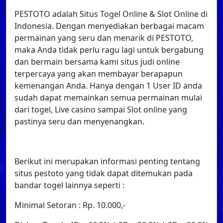
PESTOTO adalah Situs Togel Online & Slot Online di
Indonesia. Dengan menyediakan berbagai macam
permainan yang seru dan menarik di PESTOTO,
maka Anda tidak perlu ragu lagi untuk bergabung
dan bermain bersama kami situs judi online
terpercaya yang akan membayar berapapun
kemenangan Anda. Hanya dengan 1 User ID anda
sudah dapat memainkan semua permainan mulai
dari togel, Live casino sampai Slot online yang
pastinya seru dan menyenangkan.
Berikut ini merupakan informasi penting tentang
situs pestoto yang tidak dapat ditemukan pada
bandar togel lainnya seperti :
Minimal Setoran : Rp. 10.000,-