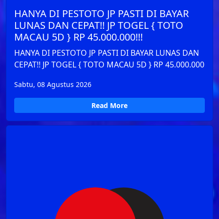
HANYA DI PESTOTO JP PASTI DI BAYAR
LUNAS DAN CEPAT!! JP TOGEL { TOTO
MACAU 5D } RP 45.000.000!!!
HANYA DI PESTOTO JP PASTI DI BAYAR LUNAS DAN
CEPAT!! JP TOGEL { TOTO MACAU 5D } RP 45.000.000
Sabtu, 08 Agustus 2026
Read More