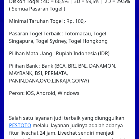
Diskon Togel : 4D = 66,5% | 3D = 59,5% | 2D = 29.5%
( Semua Pasaran Togel )
Minimal Taruhan Togel : Rp. 100,-
Pasaran Togel Terbaik : Totomacau, Togel
Singapura, Togel Sydney, Togel Hongkong
Pilihan Mata Uang : Rupiah Indonesia (IDR)
Pilihan Bank : Bank (BCA, BRI, BNI, DANAMON,
MAYBANK, BSI, PERMATA,
PANIN,DANA,OVO,LINKAJA,GOPAY)
Peron: iOS, Android, Windows
Salah satu layanan judi terbaik yang diunggulkan
PESTOTO
melalui layanan judinya adalah adanya
fitur livechat 24 jam. Livechat sendiri menjadi