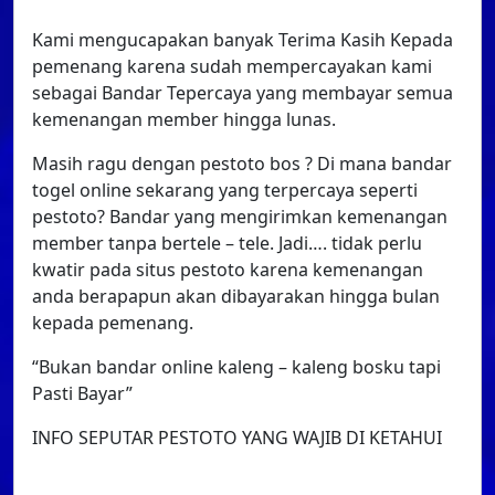
Kami mengucapakan banyak Terima Kasih Kepada
pemenang karena sudah mempercayakan kami
sebagai Bandar Tepercaya yang membayar semua
kemenangan member hingga lunas.
Masih ragu dengan pestoto bos ? Di mana bandar
togel online sekarang yang terpercaya seperti
pestoto? Bandar yang mengirimkan kemenangan
member tanpa bertele – tele. Jadi…. tidak perlu
kwatir pada situs pestoto karena kemenangan
anda berapapun akan dibayarakan hingga bulan
kepada pemenang.
“Bukan bandar online kaleng – kaleng bosku tapi
Pasti Bayar”
INFO SEPUTAR PESTOTO YANG WAJIB DI KETAHUI