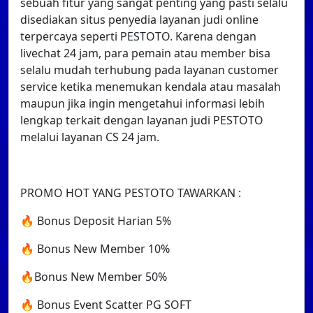
sebuah fitur yang sangat penting yang pasti selalu
disediakan situs penyedia layanan judi online
terpercaya seperti PESTOTO. Karena dengan
livechat 24 jam, para pemain atau member bisa
selalu mudah terhubung pada layanan customer
service ketika menemukan kendala atau masalah
maupun jika ingin mengetahui informasi lebih
lengkap terkait dengan layanan judi PESTOTO
melalui layanan CS 24 jam.
PROMO HOT YANG PESTOTO TAWARKAN :
🔥 Bonus Deposit Harian 5%
🔥 Bonus New Member 10%
🔥Bonus New Member 50%
🔥 Bonus Event Scatter PG SOFT