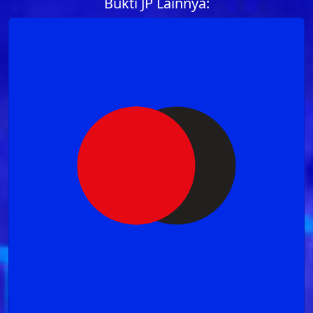
Bukti JP Lainnya: