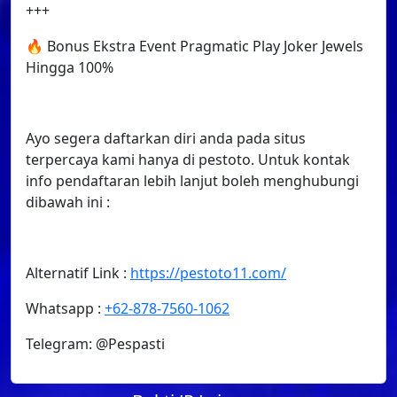
+++
🔥 Bonus Ekstra Event Pragmatic Play Joker Jewels
Hingga 100%
Ayo segera daftarkan diri anda pada situs
terpercaya kami hanya di pestoto. Untuk kontak
info pendaftaran lebih lanjut boleh menghubungi
dibawah ini :
Alternatif Link :
https://pestoto11.com
/
Whatsapp :
+62-878-7560-1062
Telegram: @Pespasti