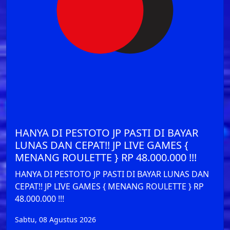
HANYA DI PESTOTO JP PASTI DI BAYAR
LUNAS DAN CEPAT!! JP LIVE GAMES {
MENANG ROULETTE } RP 48.000.000 !!!
HANYA DI PESTOTO JP PASTI DI BAYAR LUNAS DAN
CEPAT!! JP LIVE GAMES { MENANG ROULETTE } RP
48.000.000 !!!
Sabtu, 08 Agustus 2026