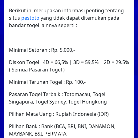
Berikut ini merupakan informasi penting tentang
situs
pestoto
yang tidak dapat ditemukan pada
bandar togel lainnya seperti :
Minimal Setoran : Rp. 5.000,-
Diskon Togel : 4D = 66,5% | 3D = 59,5% | 2D = 29.5%
( Semua Pasaran Togel )
Minimal Taruhan Togel : Rp. 100,-
Pasaran Togel Terbaik : Totomacau, Togel
Singapura, Togel Sydney, Togel Hongkong
Pilihan Mata Uang : Rupiah Indonesia (IDR)
Pilihan Bank : Bank (BCA, BRI, BNI, DANAMON,
MAYBANK, BSI, PERMATA,