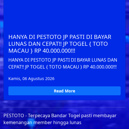
HANYA DI PESTOTO JP PASTI DI BAYAR
LUNAS DAN CEPAT!! JP TOGEL { TOTO
MACAU } RP 40.000.000!!!
HANYA DI PESTOTO JP PASTI DI BAYAR LUNAS DAN
CEPAT!! JP TOGEL { TOTO MACAU } RP 40.000.000!!!
Kamis, 06 Agustus 2026
Read More
PESTOTO - Terpecaya Bandar Togel pasti membayar
kemenangan member hingga lunas