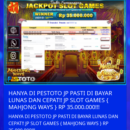
HANYA DI PESTOTO JP PASTI DI BAYAR
LUNAS DAN CEPAT!! JP SLOT GAMES {
MAHJONG WAYS } RP 35.000.000!!!
HANYA DI PESTOTO JP PASTI DI BAYAR LUNAS DAN
CEPAT!! JP SLOT GAMES { MAHJONG WAYS } RP