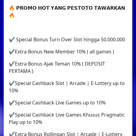
🔥 𝗣𝗥𝗢𝗠𝗢 𝗛𝗢𝗧 𝗬𝗔𝗡𝗚 𝗣𝗘𝗦𝗧𝗢𝗧𝗢 𝗧𝗔𝗪𝗔𝗥𝗞𝗔𝗡
🔥
✔️ Special Bonus Turn Over Slot hingga 50.000.000
✔️Extra Bonus New Member 10% ( all games )
✔️Extra Bonus Ajak Teman 10% ( DEPOSIT
PERTAMA )
✔️Special Cashback Slot | Arcade | E-Lottery up to
10%
✔️Special Cashback Live Games up to 10%
✔️Special Cashback Live Games Khusus Pragmatic
Play up to 10%
✔️Extra Bonus Rollingan Slot | Arcade | E-Lottery