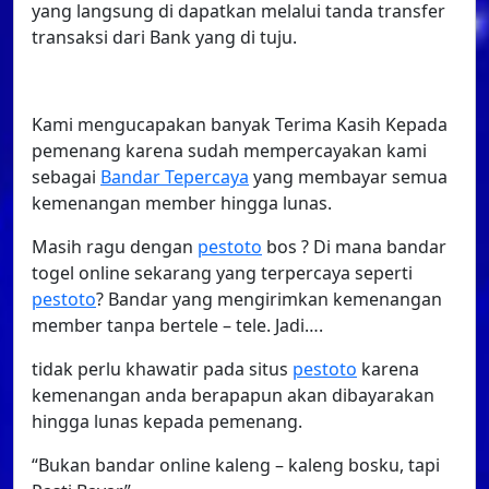
yang langsung di dapatkan melalui tanda transfer
transaksi dari Bank yang di tuju.
Kami mengucapakan banyak Terima Kasih Kepada
pemenang karena sudah mempercayakan kami
sebagai
Bandar Tepercaya
yang membayar semua
kemenangan member hingga lunas.
Masih ragu dengan
pestoto
bos ? Di mana bandar
togel online sekarang yang terpercaya seperti
pestoto
? Bandar yang mengirimkan kemenangan
member tanpa bertele – tele. Jadi….
tidak perlu khawatir pada situs
pestoto
karena
kemenangan anda berapapun akan dibayarakan
hingga lunas kepada pemenang.
“Bukan bandar online kaleng – kaleng bosku, tapi