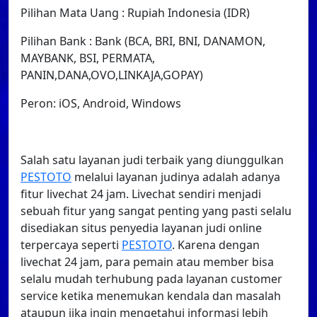
Pilihan Mata Uang : Rupiah Indonesia (IDR)
Pilihan Bank : Bank (BCA, BRI, BNI, DANAMON,
MAYBANK, BSI, PERMATA,
PANIN,DANA,OVO,LINKAJA,GOPAY)
Peron: iOS, Android, Windows
Salah satu layanan judi terbaik yang diunggulkan
PESTOTO
melalui layanan judinya adalah adanya
fitur livechat 24 jam. Livechat sendiri menjadi
sebuah fitur yang sangat penting yang pasti selalu
disediakan situs penyedia layanan judi online
terpercaya seperti
PESTOTO
. Karena dengan
livechat 24 jam, para pemain atau member bisa
selalu mudah terhubung pada layanan customer
service ketika menemukan kendala dan masalah
ataupun jika ingin mengetahui informasi lebih