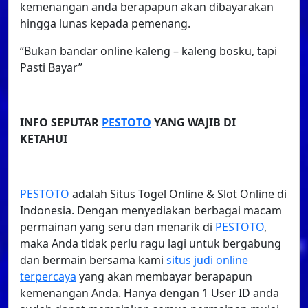
kemenangan anda berapapun akan dibayarakan
hingga lunas kepada pemenang.
“Bukan bandar online kaleng – kaleng bosku, tapi
Pasti Bayar”
INFO SEPUTAR
PESTOTO
YANG WAJIB DI
KETAHUI
PESTOTO
adalah Situs Togel Online & Slot Online di
Indonesia. Dengan menyediakan berbagai macam
permainan yang seru dan menarik di
PESTOTO
,
maka Anda tidak perlu ragu lagi untuk bergabung
dan bermain bersama kami
situs judi online
terpercaya
yang akan membayar berapapun
kemenangan Anda. Hanya dengan 1 User ID anda