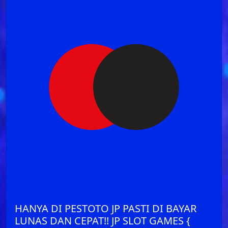
HANYA DI PESTOTO JP PASTI DI BAYAR
LUNAS DAN CEPAT!! JP SLOT GAMES {