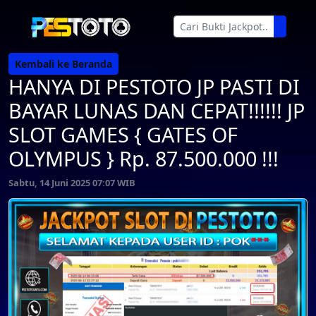
Kembali ke Beranda
HANYA DI PESTOTO JP PASTI DI
BAYAR LUNAS DAN CEPAT!!!!!! JP
SLOT GAMES { GATES OF
OLYMPUS } Rp. 87.500.000 !!!
Sabtu, 14 Juni 2025 07:07 WIB