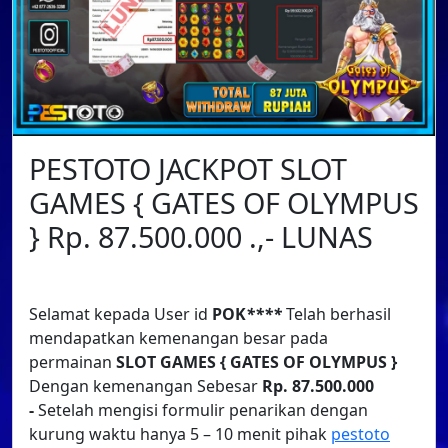
PESTOTO JACKPOT SLOT
GAMES { GATES OF OLYMPUS
} Rp. 87.500.000 .,- LUNAS
Selamat kepada User id
POK
****
Telah berhasil
mendapatkan kemenangan besar pada
permainan
SLOT GAMES { GATES OF OLYMPUS
}
Dengan kemenangan Sebesar
Rp. 87.500.000
-
Setelah mengisi formulir penarikan dengan
kurung waktu hanya 5 – 10 menit pihak
pestoto