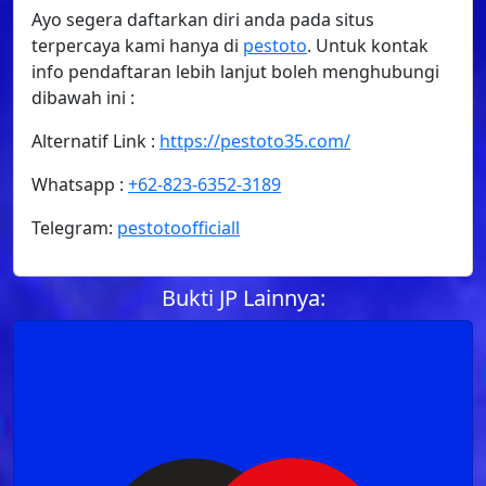
Ayo segera daftarkan diri anda pada situs
terpercaya kami hanya di
pestoto
. Untuk kontak
info pendaftaran lebih lanjut boleh menghubungi
dibawah ini :
Alternatif Link :
https://pestoto35.com/
Whatsapp :
+62-823-6352-3189
Telegram:
pestotoofficiall
Bukti JP Lainnya: