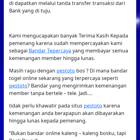
di dapatkan melalui tanda transfer transaksi dari
Bank yang di tuju.
Kami mengucapakan banyak Terima Kasih Kepada
pemenang karena sudah mempercayakan kami
sebagai
Bandar Tepercaya
yang membayar semua
kemenangan member hingga lunas.
Masih ragu dengan
pestoto
bos ? Di mana bandar
togel online sekarang yang terpercaya seperti
pestoto
? Bandar yang mengirimkan kemenangan
member tanpa bertele – tele. Jadi….
tidak perlu khawatir pada situs
pestoto
karena
kemenangan anda berapapun akan dibayarakan
hingga lunas kepada pemenang.
“Bukan bandar online kaleng – kaleng bosku, tapi