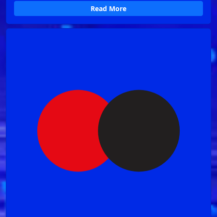
Read More