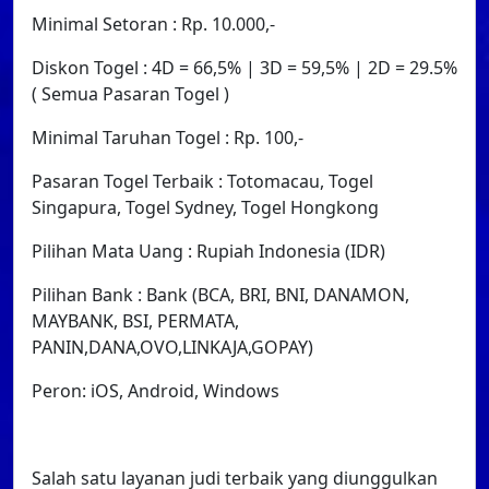
Minimal Setoran : Rp. 10.000,-
Diskon Togel : 4D = 66,5% | 3D = 59,5% | 2D = 29.5%
( Semua Pasaran Togel )
Minimal Taruhan Togel : Rp. 100,-
Pasaran Togel Terbaik : Totomacau, Togel
Singapura, Togel Sydney, Togel Hongkong
Pilihan Mata Uang : Rupiah Indonesia (IDR)
Pilihan Bank : Bank (BCA, BRI, BNI, DANAMON,
MAYBANK, BSI, PERMATA,
PANIN,DANA,OVO,LINKAJA,GOPAY)
Peron: iOS, Android, Windows
Salah satu layanan judi terbaik yang diunggulkan