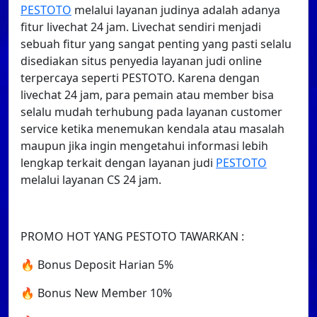
PESTOTO
melalui layanan judinya adalah adanya
fitur livechat 24 jam. Livechat sendiri menjadi
sebuah fitur yang sangat penting yang pasti selalu
disediakan situs penyedia layanan judi online
terpercaya seperti PESTOTO. Karena dengan
livechat 24 jam, para pemain atau member bisa
selalu mudah terhubung pada layanan customer
service ketika menemukan kendala atau masalah
maupun jika ingin mengetahui informasi lebih
lengkap terkait dengan layanan judi
PESTOTO
melalui layanan CS 24 jam.
PROMO HOT YANG PESTOTO TAWARKAN :
🔥 Bonus Deposit Harian 5%
🔥 Bonus New Member 10%