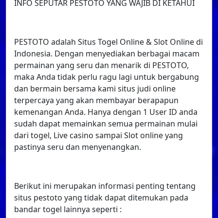
INFO SEPUTAR PESTOTO YANG WAJIB DI KETAHUI
PESTOTO adalah Situs Togel Online & Slot Online di
Indonesia. Dengan menyediakan berbagai macam
permainan yang seru dan menarik di PESTOTO,
maka Anda tidak perlu ragu lagi untuk bergabung
dan bermain bersama kami situs judi online
terpercaya yang akan membayar berapapun
kemenangan Anda. Hanya dengan 1 User ID anda
sudah dapat memainkan semua permainan mulai
dari togel, Live casino sampai Slot online yang
pastinya seru dan menyenangkan.
Berikut ini merupakan informasi penting tentang
situs pestoto yang tidak dapat ditemukan pada
bandar togel lainnya seperti :