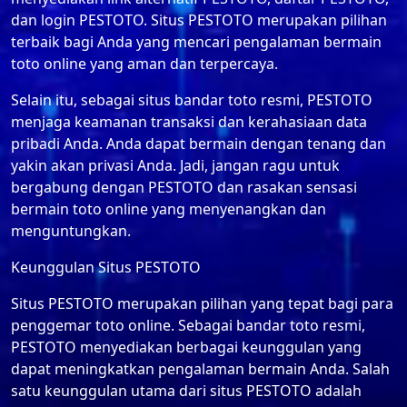
dan login PESTOTO. Situs PESTOTO merupakan pilihan
terbaik bagi Anda yang mencari pengalaman bermain
toto online yang aman dan terpercaya.
Selain itu, sebagai situs bandar toto resmi, PESTOTO
menjaga keamanan transaksi dan kerahasiaan data
pribadi Anda. Anda dapat bermain dengan tenang dan
yakin akan privasi Anda. Jadi, jangan ragu untuk
bergabung dengan PESTOTO dan rasakan sensasi
bermain toto online yang menyenangkan dan
menguntungkan.
Keunggulan Situs PESTOTO
Situs PESTOTO merupakan pilihan yang tepat bagi para
penggemar toto online. Sebagai bandar toto resmi,
PESTOTO menyediakan berbagai keunggulan yang
dapat meningkatkan pengalaman bermain Anda. Salah
satu keunggulan utama dari situs PESTOTO adalah