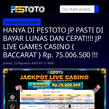
Kembali ke Beranda
HANYA DI PESTOTO JP PASTI DI
BAYAR LUNAS DAN CEPAT!!!! JP
LIVE GAMES CASINO {
BACCARAT } Rp. 75.006.500 !!!
Jumat, 22 Agustus 2025 07:17 WIB