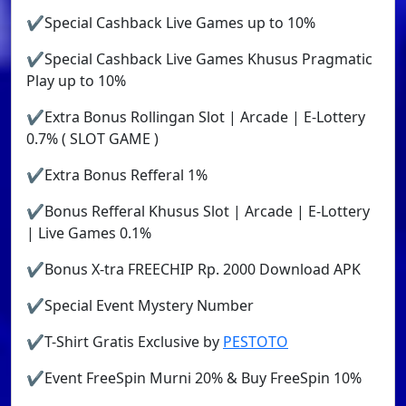
✔️Special Cashback Live Games up to 10%
✔️Special Cashback Live Games Khusus Pragmatic
Play up to 10%
✔️Extra Bonus Rollingan Slot | Arcade | E-Lottery
0.7% ( SLOT GAME )
✔️Extra Bonus Refferal 1%
✔️Bonus Refferal Khusus Slot | Arcade | E-Lottery
| Live Games 0.1%
✔️Bonus X-tra FREECHIP Rp. 2000 Download APK
✔️Special Event Mystery Number
✔️T-Shirt Gratis Exclusive by
PESTOTO
✔️Event FreeSpin Murni 20% & Buy FreeSpin 10%