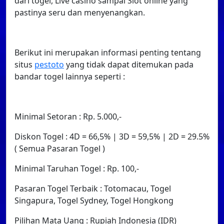
dari togel, Live casino sampai Slot online yang
pastinya seru dan menyenangkan.
Berikut ini merupakan informasi penting tentang
situs
pestoto
yang tidak dapat ditemukan pada
bandar togel lainnya seperti :
Minimal Setoran : Rp. 5.000,-
Diskon Togel : 4D = 66,5% | 3D = 59,5% | 2D = 29.5%
( Semua Pasaran Togel )
Minimal Taruhan Togel : Rp. 100,-
Pasaran Togel Terbaik : Totomacau, Togel
Singapura, Togel Sydney, Togel Hongkong
Pilihan Mata Uang : Rupiah Indonesia (IDR)