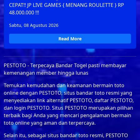
CEPAT!! JP LIVE GAMES { MENANG ROULETTE } RP
48.000.000 !!!
Sabtu, 08 Agustus 2026
Read More
PESTOTO - Terpecaya Bandar Togel pasti membayar
kemenangan member hingga lunas
Temukan kemudahan dan keamanan bermain toto
online dengan PESTOTO, situs bandar toto resmi yang
menyediakan link alternatif PESTOTO, daftar PESTOTO,
dan login PESTOTO. Situs PESTOTO merupakan pilihan
terbaik bagi Anda yang mencari pengalaman bermain
toto online yang aman dan terpercaya.
Selain itu, sebagai situs bandar toto resmi, PESTOTO