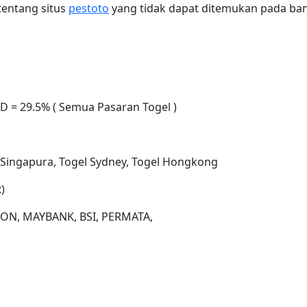
tentang situs
pestoto
yang tidak dapat ditemukan pada ba
2D = 29.5% ( Semua Pasaran Togel )
l Singapura, Togel Sydney, Togel Hongkong
)
AMON, MAYBANK, BSI, PERMATA,