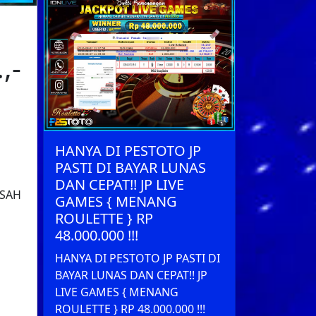
,-
HANYA DI PESTOTO JP
PASTI DI BAYAR LUNAS
DAN CEPAT!! JP LIVE
 SAH
GAMES { MENANG
ROULETTE } RP
48.000.000 !!!
HANYA DI PESTOTO JP PASTI DI
BAYAR LUNAS DAN CEPAT!! JP
LIVE GAMES { MENANG
ROULETTE } RP 48.000.000 !!!