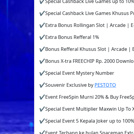
✔️Special Cashback Live Games up to 10
✔️Special Cashback Live Games Khusus P
✔️Extra Bonus Rollingan Slot | Arcade | E
✔️Extra Bonus Refferal 1%
✔️Bonus Refferal Khusus Slot | Arcade | 
✔️Bonus X-tra FREECHIP Rp. 2000 Downl
✔️Special Event Mystery Number
✔️Souvenir Exclusive by
PESTOTO
✔️Event FreeSpin Murni 20% & Buy FreeS
✔️Special Event Multiplier Maxwin Up To 
✔️Special Event 5 Kepala Joker up to 100
✔️Event Terbang ke bulan Spaceman Extr