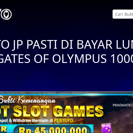
O JP PASTI DI BAYAR LU
GATES OF OLYMPUS 1000