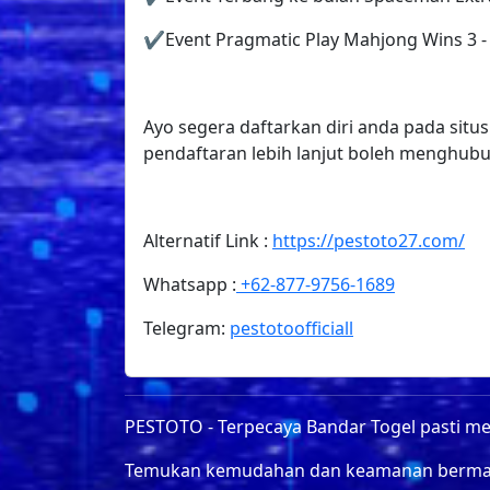
✔️Event Pragmatic Play Mahjong Wins 3 -
Ayo segera daftarkan diri anda pada situ
pendaftaran lebih lanjut boleh menghubun
Alternatif Link :
https://pestoto27.com/
Whatsapp :
+62-877-9756-1689
Telegram:
pestotoofficiall
PESTOTO - Terpecaya Bandar Togel pasti 
Temukan kemudahan dan keamanan bermain t