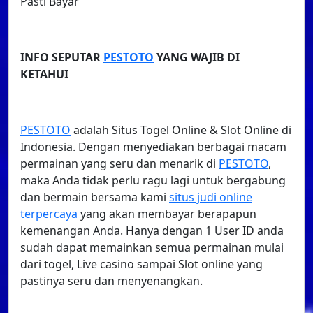
Pasti Bayar”
INFO SEPUTAR
PESTOTO
YANG WAJIB DI
KETAHUI
PESTOTO
adalah Situs Togel Online & Slot Online di
Indonesia. Dengan menyediakan berbagai macam
permainan yang seru dan menarik di
PESTOTO
,
maka Anda tidak perlu ragu lagi untuk bergabung
dan bermain bersama kami
situs judi online
terpercaya
yang akan membayar berapapun
kemenangan Anda. Hanya dengan 1 User ID anda
sudah dapat memainkan semua permainan mulai
dari togel, Live casino sampai Slot online yang
pastinya seru dan menyenangkan.