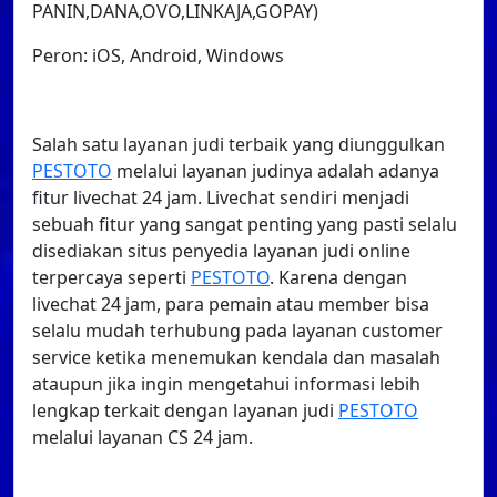
PANIN,DANA,OVO,LINKAJA,GOPAY)
Peron: iOS, Android, Windows
Salah satu layanan judi terbaik yang diunggulkan
PESTOTO
melalui layanan judinya adalah adanya
fitur livechat 24 jam. Livechat sendiri menjadi
sebuah fitur yang sangat penting yang pasti selalu
disediakan situs penyedia layanan judi online
terpercaya seperti
PESTOTO
. Karena dengan
livechat 24 jam, para pemain atau member bisa
selalu mudah terhubung pada layanan customer
service ketika menemukan kendala dan masalah
ataupun jika ingin mengetahui informasi lebih
lengkap terkait dengan layanan judi
PESTOTO
melalui layanan CS 24 jam.