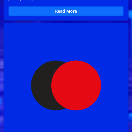
Read More