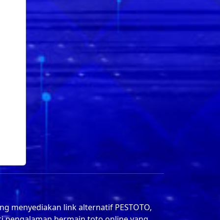
g menyediakan link alternatif PESTOTO,
ri pengalaman bermain toto online yang