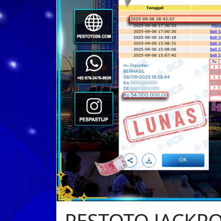
PESTOTO JACKPO