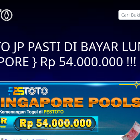
 JP PASTI DI BAYAR LU
ORE } Rp 54.000.000 !!!