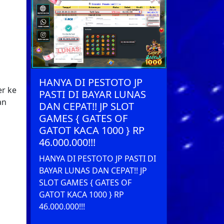
HANYA DI PESTOTO JP
r ke
PASTI DI BAYAR LUNAS
an
DAN CEPAT!! JP SLOT
GAMES { GATES OF
GATOT KACA 1000 } RP
46.000.000!!!
HANYA DI PESTOTO JP PASTI DI
BAYAR LUNAS DAN CEPAT!! JP
SLOT GAMES { GATES OF
GATOT KACA 1000 } RP
46.000.000!!!