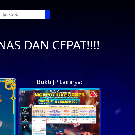
NAS DAN CEPAT!!!!
Bukti JP Lainnya: