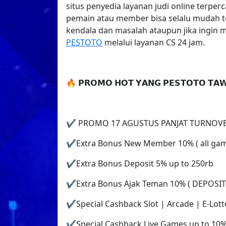
situs penyedia layanan judi online terper
pemain atau member bisa selalu mudah 
kendala dan masalah ataupun jika ingin m
PESTOTO
melalui layanan CS 24 jam.
🔥 𝗣𝗥𝗢𝗠𝗢 𝗛𝗢𝗧 𝗬𝗔𝗡𝗚 𝗣𝗘𝗦𝗧𝗢𝗧𝗢 𝗧𝗔
✔️ PROMO 17 AGUSTUS PANJAT TURNOVER
✔️Extra Bonus New Member 10% ( all gam
✔️Extra Bonus Deposit 5% up to 250rb
✔️Extra Bonus Ajak Teman 10% ( DEPOSI
✔️Special Cashback Slot | Arcade | E-Lott
✔️Special Cashback Live Games up to 10