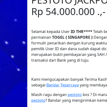
Rp 54.000.000 .,
Selamat kepada User
ID THR
****
Telah 
permainan
TOGEL { SINGAPORE }
Dengan
formulir penarikan dengan kurung waktu 
pemilik User ID dan dana sudah dapat di
merupakan bukti pembayaran yang SAH / 
transaksi dari Bank yang di tuju.
Kami mengucapakan banyak Terima Kasi
sebagai
Bandar Tepercaya
yang membayar
Masih ragu dengan
pestoto
bos ? Di mana
pestoto
? Bandar yang mengirimkan kemen