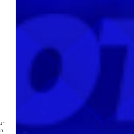
ur
an