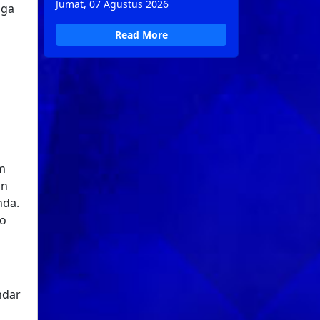
Jumat, 07 Agustus 2026
gga
Read More
m
an
da.
no
ndar