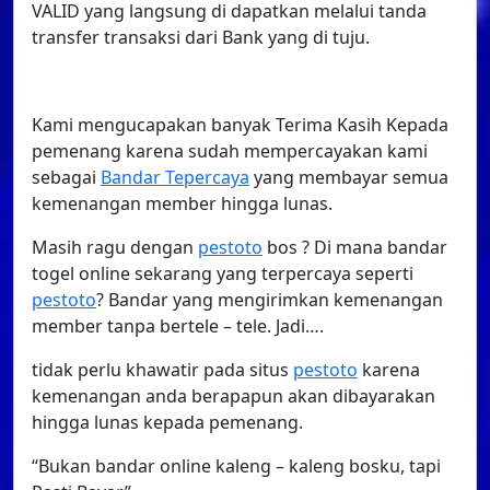
VALID yang langsung di dapatkan melalui tanda
transfer transaksi dari Bank yang di tuju.
Kami mengucapakan banyak Terima Kasih Kepada
pemenang karena sudah mempercayakan kami
sebagai
Bandar Tepercaya
yang membayar semua
kemenangan member hingga lunas.
Masih ragu dengan
pestoto
bos ? Di mana bandar
togel online sekarang yang terpercaya seperti
pestoto
? Bandar yang mengirimkan kemenangan
member tanpa bertele – tele. Jadi….
tidak perlu khawatir pada situs
pestoto
karena
kemenangan anda berapapun akan dibayarakan
hingga lunas kepada pemenang.
“Bukan bandar online kaleng – kaleng bosku, tapi