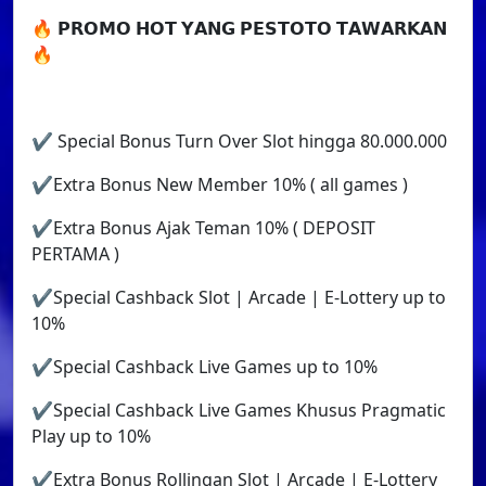
🔥 𝗣𝗥𝗢𝗠𝗢 𝗛𝗢𝗧 𝗬𝗔𝗡𝗚 𝗣𝗘𝗦𝗧𝗢𝗧𝗢 𝗧𝗔𝗪𝗔𝗥𝗞𝗔𝗡
🔥
✔️ Special Bonus Turn Over Slot hingga 80.000.000
✔️Extra Bonus New Member 10% ( all games )
✔️Extra Bonus Ajak Teman 10% ( DEPOSIT
PERTAMA )
✔️Special Cashback Slot | Arcade | E-Lottery up to
10%
✔️Special Cashback Live Games up to 10%
✔️Special Cashback Live Games Khusus Pragmatic
Play up to 10%
✔️Extra Bonus Rollingan Slot | Arcade | E-Lottery