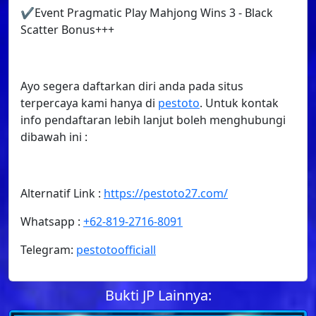
✔️Event Pragmatic Play Mahjong Wins 3 - Black
Scatter Bonus+++
Ayo segera daftarkan diri anda pada situs
terpercaya kami hanya di
pestoto
. Untuk kontak
info pendaftaran lebih lanjut boleh menghubungi
dibawah ini :
Alternatif Link :
https://pestoto27.com/
Whatsapp :
+62-819-2716-8091
Telegram:
pestotoofficiall
Bukti JP Lainnya: