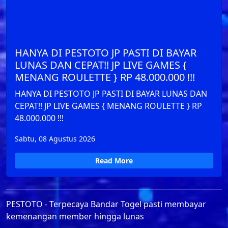
HANYA DI PESTOTO JP PASTI DI BAYAR
LUNAS DAN CEPAT!! JP LIVE GAMES {
MENANG ROULETTE } RP 48.000.000 !!!
HANYA DI PESTOTO JP PASTI DI BAYAR LUNAS DAN
CEPAT!! JP LIVE GAMES { MENANG ROULETTE } RP
48.000.000 !!!
Sabtu, 08 Agustus 2026
Read More
PESTOTO - Terpecaya Bandar Togel pasti membayar
kemenangan member hingga lunas