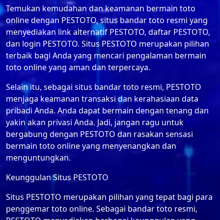
Temukan kemudahan dan keamanan bermain toto
online dengan PESTOTO, situs bandar toto resmi yang
menyediakan link alternatif PESTOTO, daftar PESTOTO,
dan login PESTOTO. Situs PESTOTO merupakan pilihan
terbaik bagi Anda yang mencari pengalaman bermain
toto online yang aman dan terpercaya.
Selain itu, sebagai situs bandar toto resmi, PESTOTO
menjaga keamanan transaksi dan kerahasiaan data
pribadi Anda. Anda dapat bermain dengan tenang dan
yakin akan privasi Anda. Jadi, jangan ragu untuk
bergabung dengan PESTOTO dan rasakan sensasi
bermain toto online yang menyenangkan dan
menguntungkan.
Keunggulan Situs PESTOTO
Situs PESTOTO merupakan pilihan yang tepat bagi para
penggemar toto online. Sebagai bandar toto resmi,