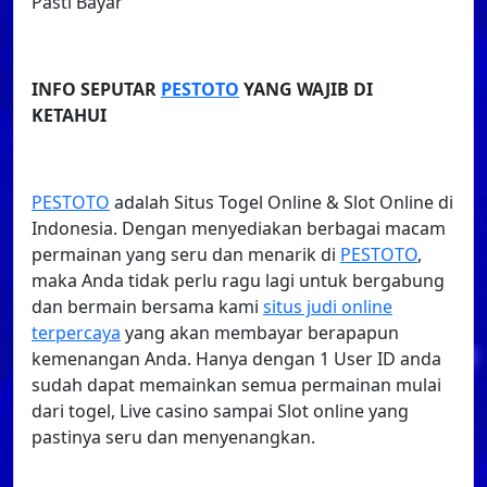
Pasti Bayar”
INFO SEPUTAR
PESTOTO
YANG WAJIB DI
KETAHUI
PESTOTO
adalah Situs Togel Online & Slot Online di
Indonesia. Dengan menyediakan berbagai macam
permainan yang seru dan menarik di
PESTOTO
,
maka Anda tidak perlu ragu lagi untuk bergabung
dan bermain bersama kami
situs judi online
terpercaya
yang akan membayar berapapun
kemenangan Anda. Hanya dengan 1 User ID anda
sudah dapat memainkan semua permainan mulai
dari togel, Live casino sampai Slot online yang
pastinya seru dan menyenangkan.