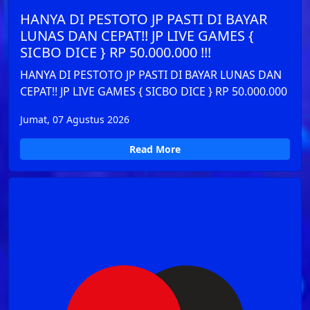
HANYA DI PESTOTO JP PASTI DI BAYAR
LUNAS DAN CEPAT!! JP LIVE GAMES {
SICBO DICE } RP 50.000.000 !!!
HANYA DI PESTOTO JP PASTI DI BAYAR LUNAS DAN
CEPAT!! JP LIVE GAMES { SICBO DICE } RP 50.000.000
Jumat, 07 Agustus 2026
Read More