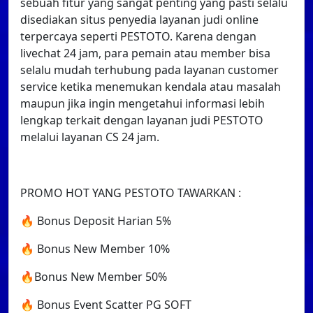
sebuah fitur yang sangat penting yang pasti selalu
disediakan situs penyedia layanan judi online
terpercaya seperti PESTOTO. Karena dengan
livechat 24 jam, para pemain atau member bisa
selalu mudah terhubung pada layanan customer
service ketika menemukan kendala atau masalah
maupun jika ingin mengetahui informasi lebih
lengkap terkait dengan layanan judi PESTOTO
melalui layanan CS 24 jam.
PROMO HOT YANG PESTOTO TAWARKAN :
🔥 Bonus Deposit Harian 5%
🔥 Bonus New Member 10%
🔥Bonus New Member 50%
🔥 Bonus Event Scatter PG SOFT