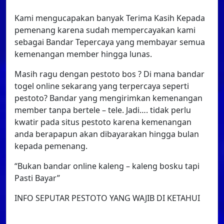
Kami mengucapakan banyak Terima Kasih Kepada
pemenang karena sudah mempercayakan kami
sebagai Bandar Tepercaya yang membayar semua
kemenangan member hingga lunas.
Masih ragu dengan pestoto bos ? Di mana bandar
togel online sekarang yang terpercaya seperti
pestoto? Bandar yang mengirimkan kemenangan
member tanpa bertele – tele. Jadi…. tidak perlu
kwatir pada situs pestoto karena kemenangan
anda berapapun akan dibayarakan hingga bulan
kepada pemenang.
“Bukan bandar online kaleng – kaleng bosku tapi
Pasti Bayar”
INFO SEPUTAR PESTOTO YANG WAJIB DI KETAHUI