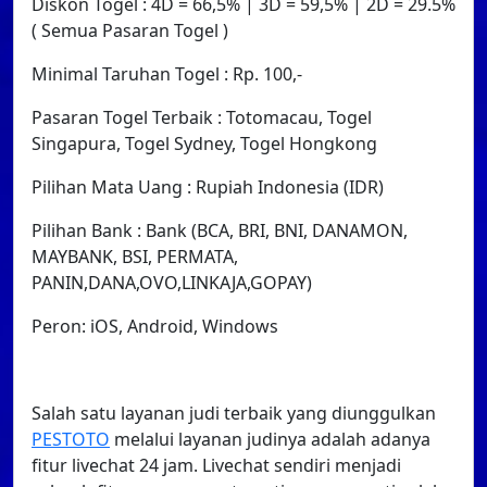
Diskon Togel : 4D = 66,5% | 3D = 59,5% | 2D = 29.5%
( Semua Pasaran Togel )
Minimal Taruhan Togel : Rp. 100,-
Pasaran Togel Terbaik : Totomacau, Togel
Singapura, Togel Sydney, Togel Hongkong
Pilihan Mata Uang : Rupiah Indonesia (IDR)
Pilihan Bank : Bank (BCA, BRI, BNI, DANAMON,
MAYBANK, BSI, PERMATA,
PANIN,DANA,OVO,LINKAJA,GOPAY)
Peron: iOS, Android, Windows
Salah satu layanan judi terbaik yang diunggulkan
PESTOTO
melalui layanan judinya adalah adanya
fitur livechat 24 jam. Livechat sendiri menjadi