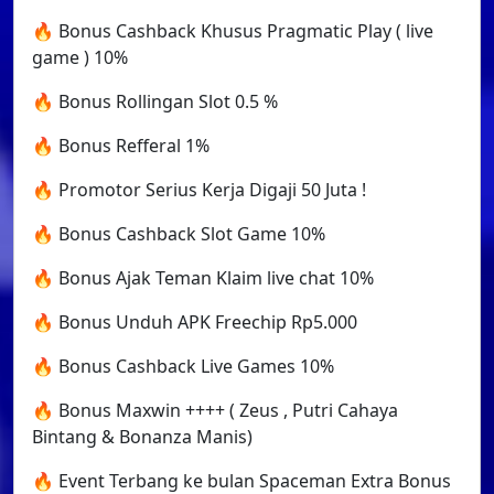
🔥 Bonus Cashback Khusus Pragmatic Play ( live
game ) 10%
🔥 Bonus Rollingan Slot 0.5 %
🔥 Bonus Refferal 1%
🔥 Promotor Serius Kerja Digaji 50 Juta !
🔥 Bonus Cashback Slot Game 10%
🔥 Bonus Ajak Teman Klaim live chat 10%
🔥 Bonus Unduh APK Freechip Rp5.000
🔥 Bonus Cashback Live Games 10%
🔥 Bonus Maxwin ++++ ( Zeus , Putri Cahaya
Bintang & Bonanza Manis)
🔥 Event Terbang ke bulan Spaceman Extra Bonus