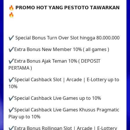
🔥 𝗣𝗥𝗢𝗠𝗢 𝗛𝗢𝗧 𝗬𝗔𝗡𝗚 𝗣𝗘𝗦𝗧𝗢𝗧𝗢 𝗧𝗔𝗪𝗔𝗥𝗞𝗔𝗡
🔥
✔️ Special Bonus Turn Over Slot hingga 80.000.000
✔️Extra Bonus New Member 10% ( all games )
✔️Extra Bonus Ajak Teman 10% ( DEPOSIT
PERTAMA )
✔️Special Cashback Slot | Arcade | E-Lottery up to
10%
✔️Special Cashback Live Games up to 10%
✔️Special Cashback Live Games Khusus Pragmatic
Play up to 10%
✔️Extra Bonus Rollingan Slot | Arcade | E-Lottery