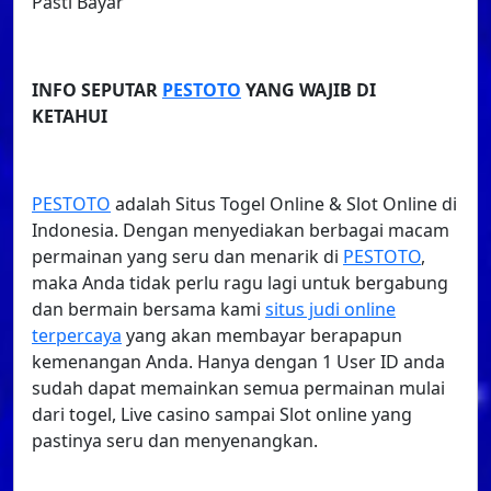
Pasti Bayar”
INFO SEPUTAR
PESTOTO
YANG WAJIB DI
KETAHUI
PESTOTO
adalah Situs Togel Online & Slot Online di
Indonesia. Dengan menyediakan berbagai macam
permainan yang seru dan menarik di
PESTOTO
,
maka Anda tidak perlu ragu lagi untuk bergabung
dan bermain bersama kami
situs judi online
terpercaya
yang akan membayar berapapun
kemenangan Anda. Hanya dengan 1 User ID anda
sudah dapat memainkan semua permainan mulai
dari togel, Live casino sampai Slot online yang
pastinya seru dan menyenangkan.