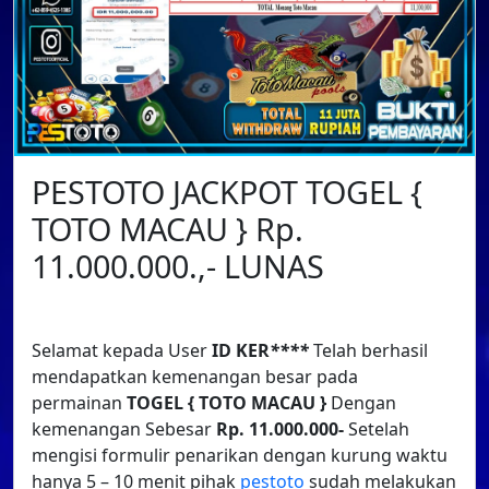
PESTOTO JACKPOT TOGEL {
TOTO MACAU } Rp.
11.000.000.,- LUNAS
Selamat kepada User
ID KER
****
Telah berhasil
mendapatkan kemenangan besar pada
permainan
TOGEL { TOTO MACAU }
Dengan
kemenangan Sebesar
Rp. 11.000.000-
Setelah
mengisi formulir penarikan dengan kurung waktu
hanya 5 – 10 menit pihak
pestoto
sudah melakukan