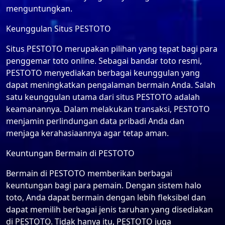
menguntungkan.
Keunggulan Situs PESTOTO
Situs PESTOTO merupakan pilihan yang tepat bagi para
penggemar toto online. Sebagai bandar toto resmi,
PESTOTO menyediakan berbagai keunggulan yang
dapat meningkatkan pengalaman bermain Anda. Salah
satu keunggulan utama dari situs PESTOTO adalah
keamanannya. Dalam melakukan transaksi, PESTOTO
menjamin perlindungan data pribadi Anda dan
menjaga kerahasiaannya agar tetap aman.
Keuntungan Bermain di PESTOTO
Bermain di PESTOTO memberikan berbagai
keuntungan bagi para pemain. Dengan sistem halo
toto, Anda dapat bermain dengan lebih fleksibel dan
dapat memilih berbagai jenis taruhan yang disediakan
di PESTOTO. Tidak hanya itu, PESTOTO juga