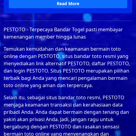
Read More
PESTOTO - Terpecaya Bandar Togel pasti membayar
kemenangan member hingga lunas
Temukan kemudahan dan keamanan bermain toto
online dengan PESTOTO, situs bandar toto resmi yang
menyediakan link alternatif PESTOTO, daftar PESTOTO,
dan login PESTOTO. Situs PESTOTO merupakan pilihan
terbaik bagi Anda yang mencari pengalaman bermain
toto online yang aman dan terpercaya.
Selain itu, sebagai situs bandar toto resmi, PESTOTO
menjaga keamanan transaksi dan kerahasiaan data
pribadi Anda. Anda dapat bermain dengan tenang dan
yakin akan privasi Anda. Jadi, jangan ragu untuk
bergabung dengan PESTOTO dan rasakan sensasi
bermain toto online yang menyenangkan dan