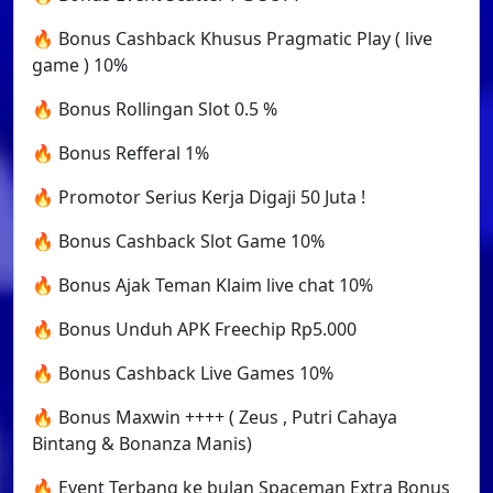
🔥 Bonus Cashback Khusus Pragmatic Play ( live
game ) 10%
🔥 Bonus Rollingan Slot 0.5 %
🔥 Bonus Refferal 1%
🔥 Promotor Serius Kerja Digaji 50 Juta !
🔥 Bonus Cashback Slot Game 10%
🔥 Bonus Ajak Teman Klaim live chat 10%
🔥 Bonus Unduh APK Freechip Rp5.000
🔥 Bonus Cashback Live Games 10%
🔥 Bonus Maxwin ++++ ( Zeus , Putri Cahaya
Bintang & Bonanza Manis)
🔥 Event Terbang ke bulan Spaceman Extra Bonus