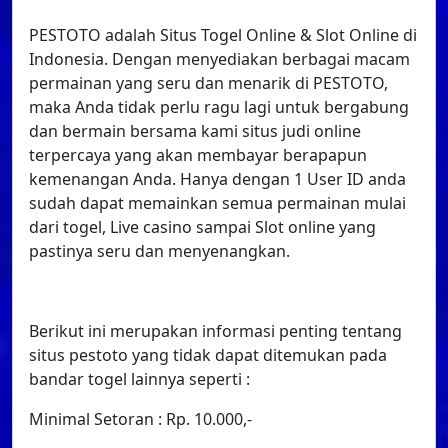
PESTOTO adalah Situs Togel Online & Slot Online di
Indonesia. Dengan menyediakan berbagai macam
permainan yang seru dan menarik di PESTOTO,
maka Anda tidak perlu ragu lagi untuk bergabung
dan bermain bersama kami situs judi online
terpercaya yang akan membayar berapapun
kemenangan Anda. Hanya dengan 1 User ID anda
sudah dapat memainkan semua permainan mulai
dari togel, Live casino sampai Slot online yang
pastinya seru dan menyenangkan.
Berikut ini merupakan informasi penting tentang
situs pestoto yang tidak dapat ditemukan pada
bandar togel lainnya seperti :
Minimal Setoran : Rp. 10.000,-