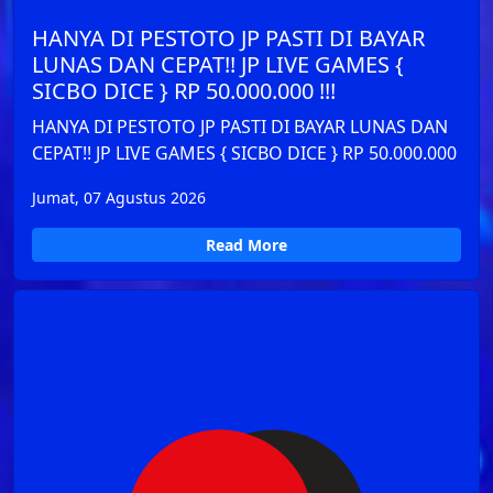
HANYA DI PESTOTO JP PASTI DI BAYAR
LUNAS DAN CEPAT!! JP LIVE GAMES {
SICBO DICE } RP 50.000.000 !!!
HANYA DI PESTOTO JP PASTI DI BAYAR LUNAS DAN
CEPAT!! JP LIVE GAMES { SICBO DICE } RP 50.000.000
Jumat, 07 Agustus 2026
Read More