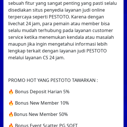
sebuah fitur yang sangat penting yang pasti selalu
disediakan situs penyedia layanan judi online
terpercaya seperti PESTOTO. Karena dengan
livechat 24 jam, para pemain atau member bisa
selalu mudah terhubung pada layanan customer
service ketika menemukan kendala atau masalah
maupun jika ingin mengetahui informasi lebih
lengkap terkait dengan layanan judi PESTOTO
melalui layanan CS 24 jam.
PROMO HOT YANG PESTOTO TAWARKAN :
🔥 Bonus Deposit Harian 5%
🔥 Bonus New Member 10%
🔥Bonus New Member 50%
🔥 Bonus Event Scatter PG SOFT