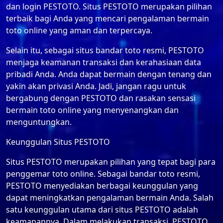
dan login PESTOTO. Situs PESTOTO merupakan pilihan
terbaik bagi Anda yang mencari pengalaman bermain
toto online yang aman dan terpercaya.
Selain itu, sebagai situs bandar toto resmi, PESTOTO
menjaga keamanan transaksi dan kerahasiaan data
pribadi Anda. Anda dapat bermain dengan tenang dan
yakin akan privasi Anda. Jadi, jangan ragu untuk
bergabung dengan PESTOTO dan rasakan sensasi
bermain toto online yang menyenangkan dan
menguntungkan.
Keunggulan Situs PESTOTO
Situs PESTOTO merupakan pilihan yang tepat bagi para
penggemar toto online. Sebagai bandar toto resmi,
PESTOTO menyediakan berbagai keunggulan yang
dapat meningkatkan pengalaman bermain Anda. Salah
satu keunggulan utama dari situs PESTOTO adalah
keamanannya. Dalam melakukan transaksi, PESTOTO