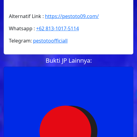
Alternatif Link :
https://pestoto09.com/
Whatsapp :
+62 813-1017-5114
Telegram:
pestotoofficiall
Bukti JP Lainnya: