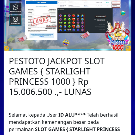
PESTOTO JACKPOT SLOT
GAMES { STARLIGHT
PRINCESS 1000 } Rp
15.006.500 .,- LUNAS
Selamat kepada User
ID ALU
****
Telah berhasil
mendapatkan kemenangan besar pada
permainan
SLOT GAMES { STARLIGHT PRINCESS