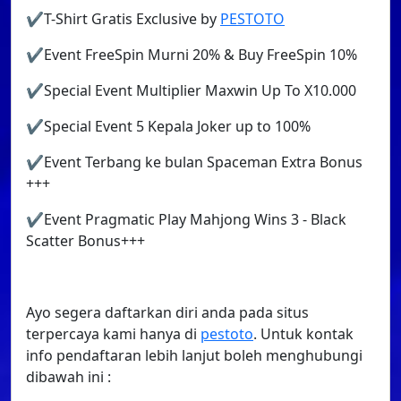
✔️T-Shirt Gratis Exclusive by
PESTOTO
✔️Event FreeSpin Murni 20% & Buy FreeSpin 10%
✔️Special Event Multiplier Maxwin Up To X10.000
✔️Special Event 5 Kepala Joker up to 100%
✔️Event Terbang ke bulan Spaceman Extra Bonus
+++
✔️Event Pragmatic Play Mahjong Wins 3 - Black
Scatter Bonus+++
Ayo segera daftarkan diri anda pada situs
terpercaya kami hanya di
pestoto
. Untuk kontak
info pendaftaran lebih lanjut boleh menghubungi
dibawah ini :