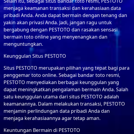
Selain itu, sebagai situs bandar toto resmi, PESTOTO
menjaga keamanan transaksi dan kerahasiaan data
pribadi Anda. Anda dapat bermain dengan tenang dan
yakin akan privasi Anda. Jadi, jangan ragu untuk
bergabung dengan PESTOTO dan rasakan sensasi
bermain toto online yang menyenangkan dan
menguntungkan.
Keunggulan Situs PESTOTO
Situs PESTOTO merupakan pilihan yang tepat bagi para
penggemar toto online. Sebagai bandar toto resmi,
PESTOTO menyediakan berbagai keunggulan yang
dapat meningkatkan pengalaman bermain Anda. Salah
satu keunggulan utama dari situs PESTOTO adalah
keamanannya. Dalam melakukan transaksi, PESTOTO
menjamin perlindungan data pribadi Anda dan
menjaga kerahasiaannya agar tetap aman.
Keuntungan Bermain di PESTOTO