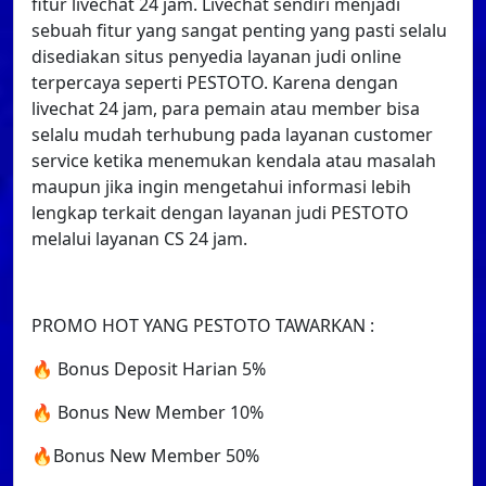
fitur livechat 24 jam. Livechat sendiri menjadi
sebuah fitur yang sangat penting yang pasti selalu
disediakan situs penyedia layanan judi online
terpercaya seperti PESTOTO. Karena dengan
livechat 24 jam, para pemain atau member bisa
selalu mudah terhubung pada layanan customer
service ketika menemukan kendala atau masalah
maupun jika ingin mengetahui informasi lebih
lengkap terkait dengan layanan judi PESTOTO
melalui layanan CS 24 jam.
PROMO HOT YANG PESTOTO TAWARKAN :
🔥 Bonus Deposit Harian 5%
🔥 Bonus New Member 10%
🔥Bonus New Member 50%