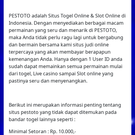
PESTOTO adalah Situs Togel Online & Slot Online di
Indonesia. Dengan menyediakan berbagai macam
permainan yang seru dan menarik di PESTOTO,
maka Anda tidak perlu ragu lagi untuk bergabung
dan bermain bersama kami situs judi online
terpercaya yang akan membayar berapapun
kemenangan Anda. Hanya dengan 1 User ID anda
sudah dapat memainkan semua permainan mulai
dari togel, Live casino sampai Slot online yang
pastinya seru dan menyenangkan.
Berikut ini merupakan informasi penting tentang
situs pestoto yang tidak dapat ditemukan pada
bandar togel lainnya seperti :
Minimal Setoran : Rp. 10.000,-