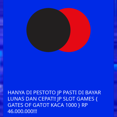
HANYA DI PESTOTO JP PASTI DI BAYAR
LUNAS DAN CEPAT!! JP SLOT GAMES {
GATES OF GATOT KACA 1000 } RP
46.000.000!!!