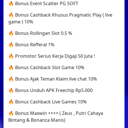
🔥 Bonus Event Scatter PG SOFT
🔥 Bonus Cashback Khusus Pragmatic Play ( live
game ) 10%
🔥 Bonus Rollingan Slot 0.5 %
🔥 Bonus Refferal 1%
🔥 Promotor Serius Kerja Digaji 50 Juta !
🔥 Bonus Cashback Slot Game 10%
🔥 Bonus Ajak Teman Klaim live chat 10%
🔥 Bonus Unduh APK Freechip Rp5.000
🔥 Bonus Cashback Live Games 10%
🔥 Bonus Maxwin ++++ ( Zeus , Putri Cahaya
Bintang & Bonanza Manis)