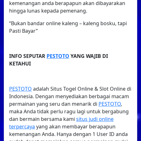
kemenangan anda berapapun akan dibayarakan
hingga lunas kepada pemenang.
“Bukan bandar online kaleng – kaleng bosku, tapi
Pasti Bayar”
INFO SEPUTAR
PESTOTO
YANG WAJIB DI
KETAHUI
PESTOTO
adalah Situs Togel Online & Slot Online di
Indonesia. Dengan menyediakan berbagai macam
permainan yang seru dan menarik di
PESTOTO
,
maka Anda tidak perlu ragu lagi untuk bergabung
dan bermain bersama kami
situs judi online
terpercaya
yang akan membayar berapapun
kemenangan Anda. Hanya dengan 1 User ID anda