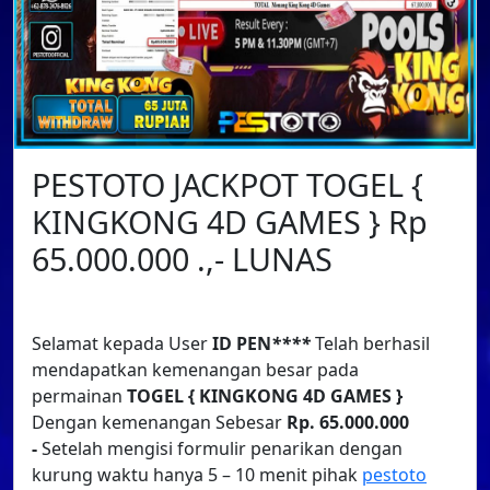
PESTOTO JACKPOT TOGEL {
KINGKONG 4D GAMES } Rp
65.000.000 .,- LUNAS
Selamat kepada User
ID PEN
****
Telah berhasil
mendapatkan kemenangan besar pada
permainan
TOGEL { KINGKONG 4D GAMES }
Dengan kemenangan Sebesar
Rp. 65.000.000
-
Setelah mengisi formulir penarikan dengan
kurung waktu hanya 5 – 10 menit pihak
pestoto