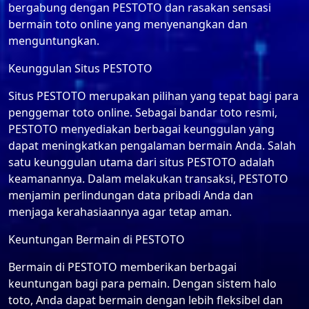
bergabung dengan PESTOTO dan rasakan sensasi
bermain toto online yang menyenangkan dan
menguntungkan.
Keunggulan Situs PESTOTO
Situs PESTOTO merupakan pilihan yang tepat bagi para
penggemar toto online. Sebagai bandar toto resmi,
PESTOTO menyediakan berbagai keunggulan yang
dapat meningkatkan pengalaman bermain Anda. Salah
satu keunggulan utama dari situs PESTOTO adalah
keamanannya. Dalam melakukan transaksi, PESTOTO
menjamin perlindungan data pribadi Anda dan
menjaga kerahasiaannya agar tetap aman.
Keuntungan Bermain di PESTOTO
Bermain di PESTOTO memberikan berbagai
keuntungan bagi para pemain. Dengan sistem halo
toto, Anda dapat bermain dengan lebih fleksibel dan