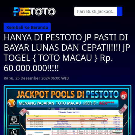
Kembali ke Beranda
HANYA DI PESTOTO JP PASTI DI
BAYAR LUNAS DAN CEPAT!!!!!! JP
TOGEL { TOTO MACAU } Rp.
60.000.000!!!!!
Rabu, 25 Desember 2024 06:00 WIB