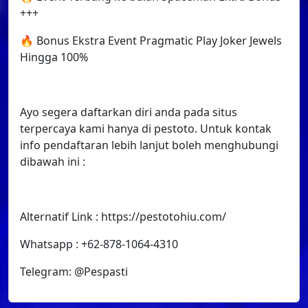
+++
🔥 Bonus Ekstra Event Pragmatic Play Joker Jewels
Hingga 100%
Ayo segera daftarkan diri anda pada situs
terpercaya kami hanya di pestoto. Untuk kontak
info pendaftaran lebih lanjut boleh menghubungi
dibawah ini :
Alternatif Link : https://pestotohiu.com/
Whatsapp : +62-878-1064-4310
Telegram: @Pespasti