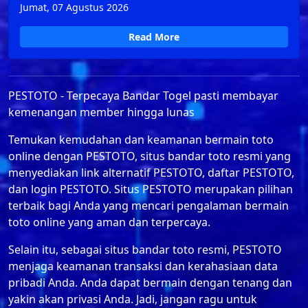
Jumat, 07 Agustus 2026
Read More
PESTOTO - Terpecaya Bandar Togel pasti membayar
kemenangan member hingga lunas
Temukan kemudahan dan keamanan bermain toto
online dengan PESTOTO, situs bandar toto resmi yang
menyediakan link alternatif PESTOTO, daftar PESTOTO,
dan login PESTOTO. Situs PESTOTO merupakan pilihan
terbaik bagi Anda yang mencari pengalaman bermain
toto online yang aman dan terpercaya.
Selain itu, sebagai situs bandar toto resmi, PESTOTO
menjaga keamanan transaksi dan kerahasiaan data
pribadi Anda. Anda dapat bermain dengan tenang dan
yakin akan privasi Anda. Jadi, jangan ragu untuk