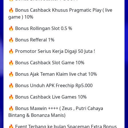
🔥 Bonus Cashback Khusus Pragmatic Play ( live
game ) 10%
🔥 Bonus Rollingan Slot 0.5 %
🔥 Bonus Refferal 1%
🔥 Promotor Serius Kerja Digaji 50 Juta !
🔥 Bonus Cashback Slot Game 10%
🔥 Bonus Ajak Teman Klaim live chat 10%
🔥 Bonus Unduh APK Freechip Rp5.000
🔥 Bonus Cashback Live Games 10%
🔥 Bonus Maxwin ++++ ( Zeus , Putri Cahaya
Bintang & Bonanza Manis)
🔥 Event Terbang ke bulan Spaceman Extra Bonus