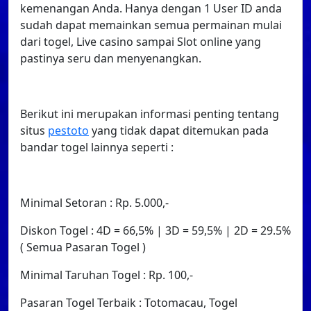
kemenangan Anda. Hanya dengan 1 User ID anda
sudah dapat memainkan semua permainan mulai
dari togel, Live casino sampai Slot online yang
pastinya seru dan menyenangkan.
Berikut ini merupakan informasi penting tentang
situs
pestoto
yang tidak dapat ditemukan pada
bandar togel lainnya seperti :
Minimal Setoran : Rp. 5.000,-
Diskon Togel : 4D = 66,5% | 3D = 59,5% | 2D = 29.5%
( Semua Pasaran Togel )
Minimal Taruhan Togel : Rp. 100,-
Pasaran Togel Terbaik : Totomacau, Togel