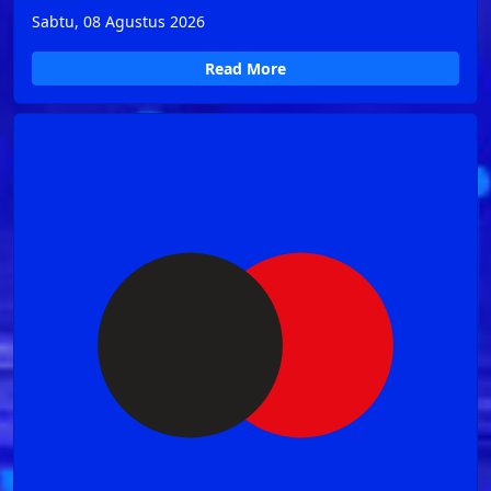
Sabtu, 08 Agustus 2026
Read More