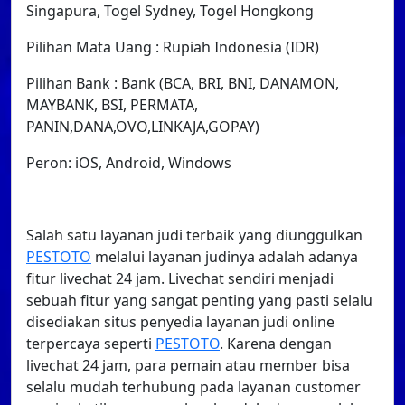
Singapura, Togel Sydney, Togel Hongkong
Pilihan Mata Uang : Rupiah Indonesia (IDR)
Pilihan Bank : Bank (BCA, BRI, BNI, DANAMON,
MAYBANK, BSI, PERMATA,
PANIN,DANA,OVO,LINKAJA,GOPAY)
Peron: iOS, Android, Windows
Salah satu layanan judi terbaik yang diunggulkan
PESTOTO
melalui layanan judinya adalah adanya
fitur livechat 24 jam. Livechat sendiri menjadi
sebuah fitur yang sangat penting yang pasti selalu
disediakan situs penyedia layanan judi online
terpercaya seperti
PESTOTO
. Karena dengan
livechat 24 jam, para pemain atau member bisa
selalu mudah terhubung pada layanan customer