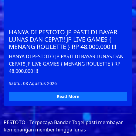
HANYA DI PESTOTO JP PASTI DI BAYAR
LUNAS DAN CEPAT!! JP LIVE GAMES {
MENANG ROULETTE } RP 48.000.000 !!!
HANYA DI PESTOTO JP PASTI DI BAYAR LUNAS DAN
CEPAT!! JP LIVE GAMES { MENANG ROULETTE } RP
48.000.000 !!!
Sabtu, 08 Agustus 2026
Read More
PESTOTO - Terpecaya Bandar Togel pasti membayar
kemenangan member hingga lunas