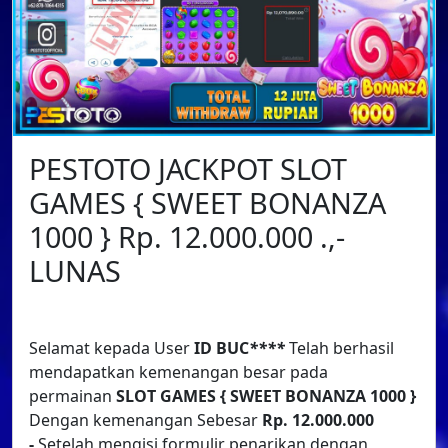
PESTOTO JACKPOT SLOT
GAMES { SWEET BONANZA
1000 } Rp. 12.000.000 .,-
LUNAS
Selamat kepada User
ID BUC
****
Telah berhasil
mendapatkan kemenangan besar pada
permainan
SLOT GAMES { SWEET BONANZA 1000 }
Dengan kemenangan Sebesar
Rp. 12.000.000
-
Setelah mengisi formulir penarikan dengan