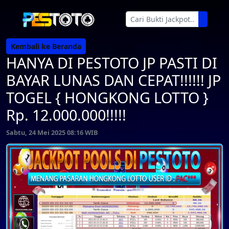
Kembali ke Beranda
HANYA DI PESTOTO JP PASTI DI
BAYAR LUNAS DAN CEPAT!!!!!! JP
TOGEL { HONGKONG LOTTO }
Rp. 12.000.000!!!!!
Sabtu, 24 Mei 2025 08:16 WIB