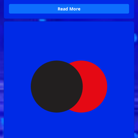
Read More