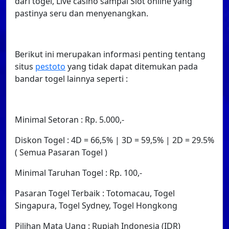
dari togel, Live casino sampai Slot online yang
pastinya seru dan menyenangkan.
Berikut ini merupakan informasi penting tentang
situs
pestoto
yang tidak dapat ditemukan pada
bandar togel lainnya seperti :
Minimal Setoran : Rp. 5.000,-
Diskon Togel : 4D = 66,5% | 3D = 59,5% | 2D = 29.5%
( Semua Pasaran Togel )
Minimal Taruhan Togel : Rp. 100,-
Pasaran Togel Terbaik : Totomacau, Togel
Singapura, Togel Sydney, Togel Hongkong
Pilihan Mata Uang : Rupiah Indonesia (IDR)