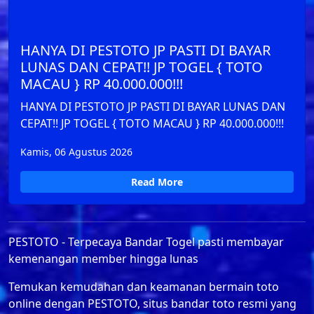
HANYA DI PESTOTO JP PASTI DI BAYAR
LUNAS DAN CEPAT!! JP TOGEL { TOTO
MACAU } RP 40.000.000!!!
HANYA DI PESTOTO JP PASTI DI BAYAR LUNAS DAN
CEPAT!! JP TOGEL { TOTO MACAU } RP 40.000.000!!!
Kamis, 06 Agustus 2026
Read More
PESTOTO - Terpecaya Bandar Togel pasti membayar
kemenangan member hingga lunas
Temukan kemudahan dan keamanan bermain toto
online dengan PESTOTO, situs bandar toto resmi yang