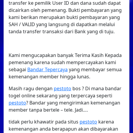
transfer ke pemilik User ID dan dana sudah dapat
dicairkan oleh pemenang. Bukti pembayaran yang
kami berikan merupakan bukti pembayaran yang
SAH / VALID yang langsung di dapatkan melalui
tanda transfer transaksi dari Bank yang di tuju.
Kami mengucapakan banyak Terima Kasih Kepada
pemenang karena sudah mempercayakan kami
sebagai
Bandar Tepercaya
yang membayar semua
kemenangan member hingga lunas.
Masih ragu dengan
pestoto
bos ? Di mana bandar
togel online sekarang yang terpercaya seperti
pestoto
? Bandar yang mengirimkan kemenangan
member tanpa bertele – tele. Jadi….
tidak perlu khawatir pada situs
pestoto
karena
kemenangan anda berapapun akan dibayarakan