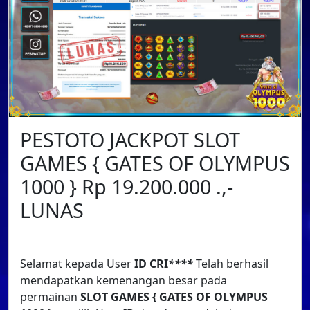
PESTOTO JACKPOT SLOT
GAMES { GATES OF OLYMPUS
1000 } Rp 19.200.000 .,-
LUNAS
Selamat kepada User
ID CRI
****
Telah berhasil
mendapatkan kemenangan besar pada
permainan
SLOT GAMES { GATES OF OLYMPUS