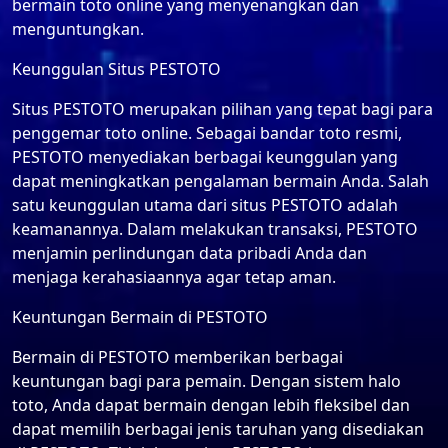
bermain toto online yang menyenangkan dan
menguntungkan.
Keunggulan Situs PESTOTO
Situs PESTOTO merupakan pilihan yang tepat bagi para
penggemar toto online. Sebagai bandar toto resmi,
PESTOTO menyediakan berbagai keunggulan yang
dapat meningkatkan pengalaman bermain Anda. Salah
satu keunggulan utama dari situs PESTOTO adalah
keamanannya. Dalam melakukan transaksi, PESTOTO
menjamin perlindungan data pribadi Anda dan
menjaga kerahasiaannya agar tetap aman.
Keuntungan Bermain di PESTOTO
Bermain di PESTOTO memberikan berbagai
keuntungan bagi para pemain. Dengan sistem halo
toto, Anda dapat bermain dengan lebih fleksibel dan
dapat memilih berbagai jenis taruhan yang disediakan