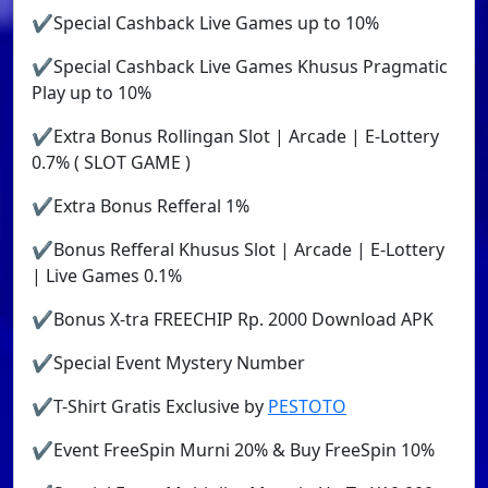
✔️Special Cashback Live Games up to 10%
✔️Special Cashback Live Games Khusus Pragmatic
Play up to 10%
✔️Extra Bonus Rollingan Slot | Arcade | E-Lottery
0.7% ( SLOT GAME )
✔️Extra Bonus Refferal 1%
✔️Bonus Refferal Khusus Slot | Arcade | E-Lottery
| Live Games 0.1%
✔️Bonus X-tra FREECHIP Rp. 2000 Download APK
✔️Special Event Mystery Number
✔️T-Shirt Gratis Exclusive by
PESTOTO
✔️Event FreeSpin Murni 20% & Buy FreeSpin 10%