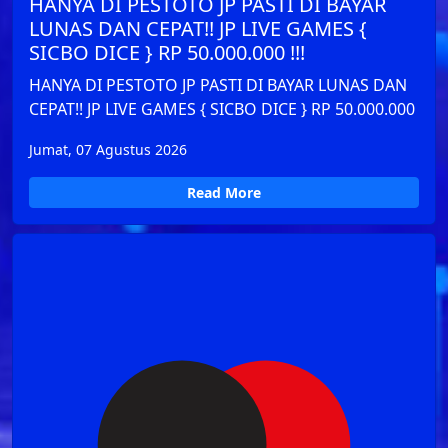
HANYA DI PESTOTO JP PASTI DI BAYAR
LUNAS DAN CEPAT!! JP LIVE GAMES {
SICBO DICE } RP 50.000.000 !!!
HANYA DI PESTOTO JP PASTI DI BAYAR LUNAS DAN
CEPAT!! JP LIVE GAMES { SICBO DICE } RP 50.000.000
Jumat, 07 Agustus 2026
Read More