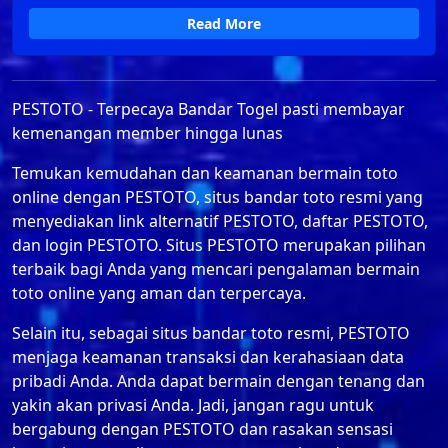
Read More
PESTOTO - Terpecaya Bandar Togel pasti membayar
kemenangan member hingga lunas
Temukan kemudahan dan keamanan bermain toto
online dengan PESTOTO, situs bandar toto resmi yang
menyediakan link alternatif PESTOTO, daftar PESTOTO,
dan login PESTOTO. Situs PESTOTO merupakan pilihan
terbaik bagi Anda yang mencari pengalaman bermain
toto online yang aman dan terpercaya.
Selain itu, sebagai situs bandar toto resmi, PESTOTO
menjaga keamanan transaksi dan kerahasiaan data
pribadi Anda. Anda dapat bermain dengan tenang dan
yakin akan privasi Anda. Jadi, jangan ragu untuk
bergabung dengan PESTOTO dan rasakan sensasi