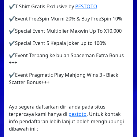
✔️T-Shirt Gratis Exclusive by
PESTOTO
✔️Event FreeSpin Murni 20% & Buy FreeSpin 10%
✔️Special Event Multiplier Maxwin Up To X10.000
✔️Special Event 5 Kepala Joker up to 100%
✔️Event Terbang ke bulan Spaceman Extra Bonus
+++
✔️Event Pragmatic Play Mahjong Wins 3 - Black
Scatter Bonus+++
Ayo segera daftarkan diri anda pada situs
terpercaya kami hanya di
pestoto
. Untuk kontak
info pendaftaran lebih lanjut boleh menghubungi
dibawah ini :