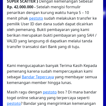
SUPER SCATTER }
Dengan kemenangan Sebesar
Rp. 42.000.000 -
Setelah mengisi formulir
penarikan dengan kurung waktu hanya 5 – 10
menit pihak
pestoto
sudah melakukan transfer ke
pemilik User ID dan dana sudah dapat dicairkan
oleh pemenang. Bukti pembayaran yang kami
berikan merupakan bukti pembayaran yang SAH /
VALID yang langsung di dapatkan melalui tanda
transfer transaksi dari Bank yang di tuju.
Kami mengucapakan banyak Terima Kasih Kepada
pemenang karena sudah mempercayakan kami
sebagai
Bandar Tepercaya
yang membayar semua
kemenangan member hingga lunas.
Masih ragu dengan
pestoto
bos ? Di mana bandar
togel online sekarang yang terpercaya seperti
pestoto
? Bandar yang mengirimkan kemenangan