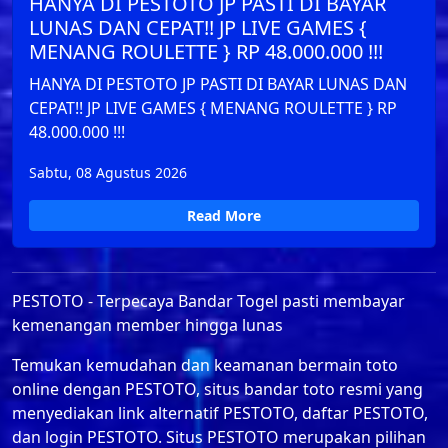
HANYA DI PESTOTO JP PASTI DI BAYAR
LUNAS DAN CEPAT!! JP LIVE GAMES {
MENANG ROULETTE } RP 48.000.000 !!!
HANYA DI PESTOTO JP PASTI DI BAYAR LUNAS DAN
CEPAT!! JP LIVE GAMES { MENANG ROULETTE } RP
48.000.000 !!!
Sabtu, 08 Agustus 2026
Read More
PESTOTO - Terpecaya Bandar Togel pasti membayar
kemenangan member hingga lunas
Temukan kemudahan dan keamanan bermain toto
online dengan PESTOTO, situs bandar toto resmi yang
menyediakan link alternatif PESTOTO, daftar PESTOTO,
dan login PESTOTO. Situs PESTOTO merupakan pilihan