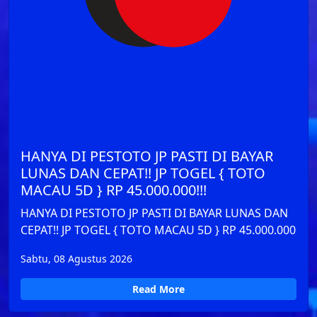
HANYA DI PESTOTO JP PASTI DI BAYAR
LUNAS DAN CEPAT!! JP TOGEL { TOTO
MACAU 5D } RP 45.000.000!!!
HANYA DI PESTOTO JP PASTI DI BAYAR LUNAS DAN
CEPAT!! JP TOGEL { TOTO MACAU 5D } RP 45.000.000
Sabtu, 08 Agustus 2026
Read More