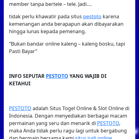
member tanpa bertele – tele. Jadi….
tidak perlu khawatir pada situs
pestoto
karena
kemenangan anda berapapun akan dibayarakan
hingga lunas kepada pemenang.
“Bukan bandar online kaleng – kaleng bosku, tapi
Pasti Bayar”
INFO SEPUTAR
PESTOTO
YANG WAJIB DI
KETAHUI
PESTOTO
adalah Situs Togel Online & Slot Online di
Indonesia. Dengan menyediakan berbagai macam
permainan yang seru dan menarik di
PESTOTO
,
maka Anda tidak perlu ragu lagi untuk bergabung
dan bermain bersama kami
situs judi online