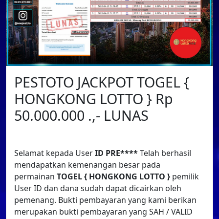
PESTOTO JACKPOT TOGEL {
HONGKONG LOTTO } Rp
50.000.000 .,- LUNAS
Selamat kepada User
ID PRE****
Telah berhasil
mendapatkan kemenangan besar pada
permainan
TOGEL { HONGKONG LOTTO }
pemilik
User ID dan dana sudah dapat dicairkan oleh
pemenang. Bukti pembayaran yang kami berikan
merupakan bukti pembayaran yang SAH / VALID