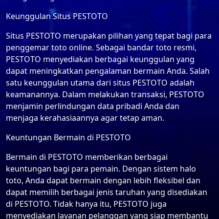
Keunggulan Situs PESTOTO
Situs PESTOTO merupakan pilihan yang tepat bagi para
penggemar toto online. Sebagai bandar toto resmi,
PESTOTO menyediakan berbagai keunggulan yang
dapat meningkatkan pengalaman bermain Anda. Salah
satu keunggulan utama dari situs PESTOTO adalah
keamanannya. Dalam melakukan transaksi, PESTOTO
menjamin perlindungan data pribadi Anda dan
menjaga kerahasiaannya agar tetap aman.
Keuntungan Bermain di PESTOTO
Bermain di PESTOTO memberikan berbagai
keuntungan bagi para pemain. Dengan sistem halo
toto, Anda dapat bermain dengan lebih fleksibel dan
dapat memilih berbagai jenis taruhan yang disediakan
di PESTOTO. Tidak hanya itu, PESTOTO juga
menyediakan layanan pelanggan yang siap membantu