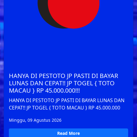
HANYA DI PESTOTO JP PASTI DI BAYAR
LUNAS DAN CEPAT!! JP TOGEL { TOTO
MACAU } RP 45.000.000!!!
HANYA DI PESTOTO JP PASTI DI BAYAR LUNAS DAN
CEPAT!! JP TOGEL { TOTO MACAU } RP 45.000.000
Minggu, 09 Agustus 2026
Read More