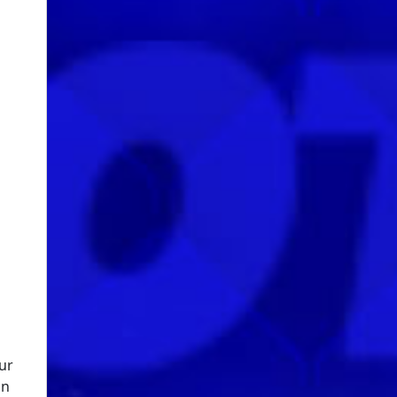
ur
an