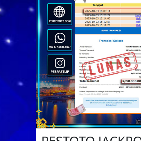
PESTOTO JACKP