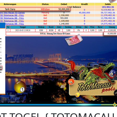
OT TOGEL { TOTOMACAU