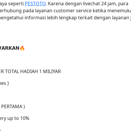
caya seperti
PESTOTO
. Karena dengan livechat 24 jam, para
terhubung pada layanan customer service ketika menemuk
engetahui informasi lebih lengkap terkait dengan layanan 
𝗪𝗔𝗥𝗞𝗔𝗡🔥
 TOTAL HADIAH 1 MILIYAR
es )
T PERTAMA )
ery up to 10%
%