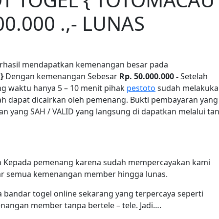
0.000 .,- LUNAS
erhasil mendapatkan kemenangan besar pada
 }
Dengan kemenangan Sebesar
Rp. 50.000.000 -
Setelah
g waktu hanya 5 – 10 menit pihak
pestoto
sudah melakuka
dah dapat dicairkan oleh pemenang. Bukti pembayaran yang
n yang SAH / VALID yang langsung di dapatkan melalui ta
h Kepada pemenang karena sudah mempercayakan kami
 semua kemenangan member hingga lunas.
 bandar togel online sekarang yang terpercaya seperti
angan member tanpa bertele – tele. Jadi….