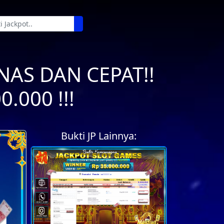
NAS DAN CEPAT!!
.000 !!!
Bukti JP Lainnya: