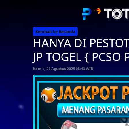
Kembali ke Beranda
HANYA DI PESTOTO
JP TOGEL { PCSO P
Kamis, 21 Agustus 2025 08:43 WIB