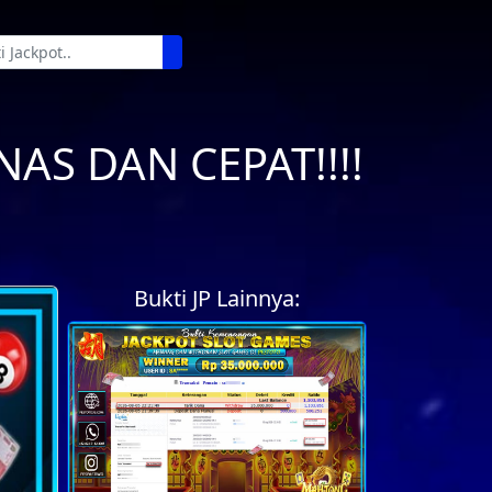
NAS DAN CEPAT!!!!
Bukti JP Lainnya: