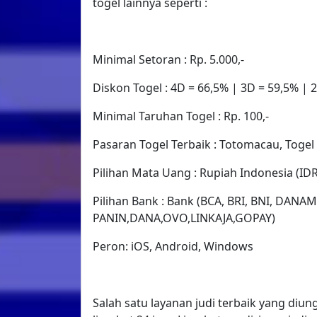
togel lainnya seperti :
Minimal Setoran : Rp. 5.000,-
Diskon Togel : 4D = 66,5% | 3D = 59,5% | 
Minimal Taruhan Togel : Rp. 100,-
Pasaran Togel Terbaik : Totomacau, Toge
Pilihan Mata Uang : Rupiah Indonesia (IDR
Pilihan Bank : Bank (BCA, BRI, BNI, DAN
PANIN,DANA,OVO,LINKAJA,GOPAY)
Peron: iOS, Android, Windows
Salah satu layanan judi terbaik yang diu