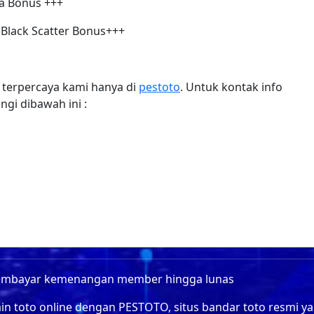
a Bonus +++
 Black Scatter Bonus+++
s terpercaya kami hanya di
pestoto
. Untuk kontak info
gi dibawah ini :
membayar kemenangan member hingga lunas
oto online dengan PESTOTO, situs bandar toto resmi yan