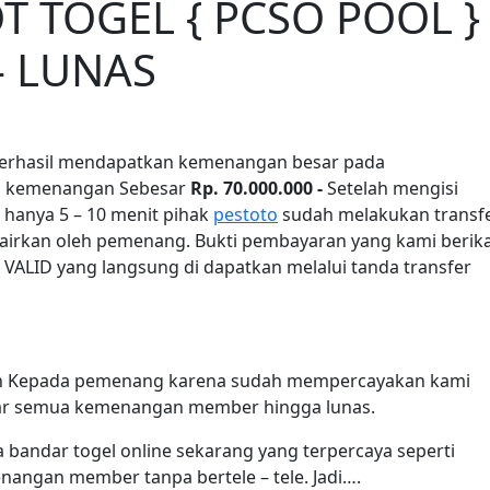
T TOGEL { PCSO POOL }
,- LUNAS
berhasil mendapatkan kemenangan besar pada
 kemenangan Sebesar
Rp. 70.000.000 -
Setelah mengisi
hanya 5 – 10 menit pihak
pestoto
sudah melakukan transfe
cairkan oleh pemenang. Bukti pembayaran yang kami berik
VALID yang langsung di dapatkan melalui tanda transfer
h Kepada pemenang karena sudah mempercayakan kami
 semua kemenangan member hingga lunas.
 bandar togel online sekarang yang terpercaya seperti
angan member tanpa bertele – tele. Jadi….