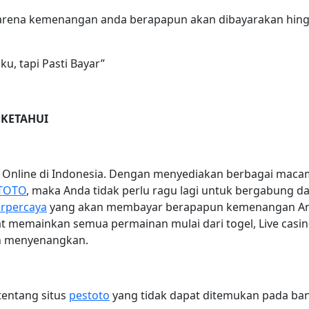
rena kemenangan anda berapapun akan dibayarakan hin
u, tapi Pasti Bayar”
 KETAHUI
ot Online di Indonesia. Dengan menyediakan berbagai maca
TOTO
, maka Anda tidak perlu ragu lagi untuk bergabung d
terpercaya
yang akan membayar berapapun kemenangan An
t memainkan semua permainan mulai dari togel, Live casi
an menyenangkan.
tentang situs
pestoto
yang tidak dapat ditemukan pada ba