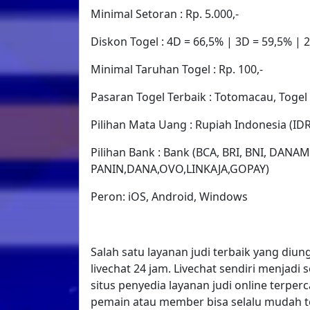
Minimal Setoran : Rp. 5.000,-
Diskon Togel : 4D = 66,5% | 3D = 59,5% | 
Minimal Taruhan Togel : Rp. 100,-
Pasaran Togel Terbaik : Totomacau, Toge
Pilihan Mata Uang : Rupiah Indonesia (IDR
Pilihan Bank : Bank (BCA, BRI, BNI, DAN
PANIN,DANA,OVO,LINKAJA,GOPAY)
Peron: iOS, Android, Windows
Salah satu layanan judi terbaik yang diu
livechat 24 jam. Livechat sendiri menjadi 
situs penyedia layanan judi online terper
pemain atau member bisa selalu mudah 