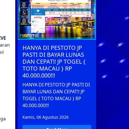
IVE
yaran
HANYA DI PESTOTO JP
ui
PASTI DI BAYAR LUNAS
DAN CEPAT!! JP TOGEL {
TOTO MACAU } RP
40.000.000!!!
HANYA DI PESTOTO JP PASTI DI
BAYAR LUNAS DAN CEPAT!! JP
TOGEL { TOTO MACAU } RP
40.000.000!!!
Kamis, 06 Agustus 2026
gga