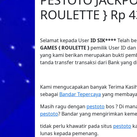
ROULETTE } Rp 4
Selamat kepada User
ID SIK****
Telah b
GAMES { ROULETTE }
pemilik User ID dan
yang kami berikan merupakan bukti pemb
tanda transfer transaksi dari Bank yang di
Kami mengucapakan banyak Terima Kasi
sebagai
Bandar Tepercaya
yang membayar
Masih ragu dengan
pestoto
bos ? Di mana
pestoto
? Bandar yang mengirimkan kemen
tidak perlu khawatir pada situs
pestoto
ka
lunas kepada pemenang.