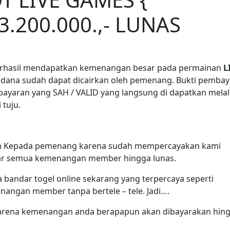
3.200.000.,- LUNAS
erhasil mendapatkan kemenangan besar pada permainan
L
 dana sudah dapat dicairkan oleh pemenang. Bukti pemba
ayaran yang SAH / VALID yang langsung di dapatkan melal
 tuju.
h Kepada pemenang karena sudah mempercayakan kami
 semua kemenangan member hingga lunas.
 bandar togel online sekarang yang terpercaya seperti
angan member tanpa bertele – tele. Jadi….
rena kemenangan anda berapapun akan dibayarakan hin