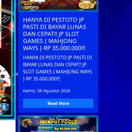
HANYA DI PESTOTO JP
PASTI DI BAYAR LUNAS
DAN CEPAT!! JP SLOT
GAMES { MAHJONG
WAYS } RP 35.000.000!!!
HANYA DI PESTOTO JP PASTI DI
BAYAR LUNAS DAN CEPAT!! JP
SLOT GAMES { MAHJONG WAYS
} RP 35.000.000!!!
Kamis, 06 Agustus 2026
Read More