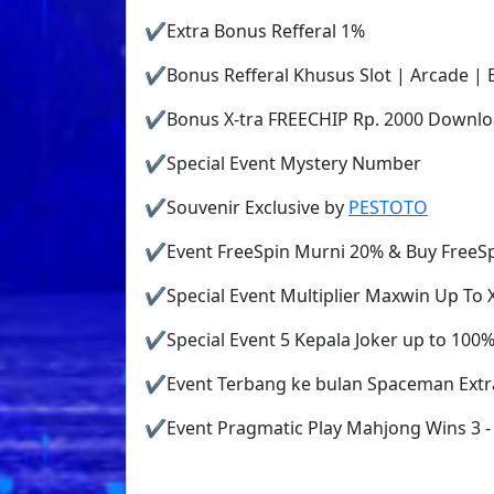
✔️Extra Bonus Refferal 1%
✔️Bonus Refferal Khusus Slot | Arcade | 
✔️Bonus X-tra FREECHIP Rp. 2000 Downl
✔️Special Event Mystery Number
✔️Souvenir Exclusive by
PESTOTO
✔️Event FreeSpin Murni 20% & Buy FreeS
✔️Special Event Multiplier Maxwin Up To 
✔️Special Event 5 Kepala Joker up to 100
✔️Event Terbang ke bulan Spaceman Extr
✔️Event Pragmatic Play Mahjong Wins 3 -