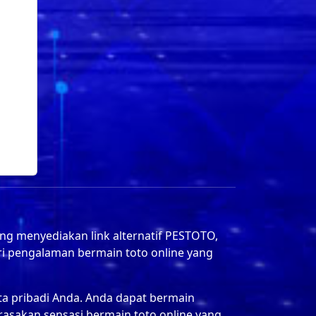
g menyediakan link alternatif PESTOTO,
ri pengalaman bermain toto online yang
ta pribadi Anda. Anda dapat bermain
asakan sensasi bermain toto online yang