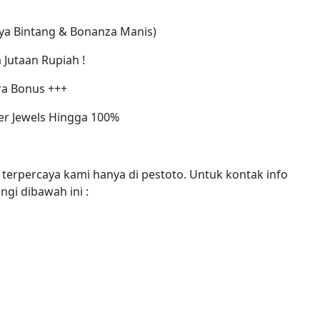
aya Bintang & Bonanza Manis)
 Jutaan Rupiah !
ra Bonus +++
ker Jewels Hingga 100%
s terpercaya kami hanya di pestoto. Untuk kontak info
gi dibawah ini :