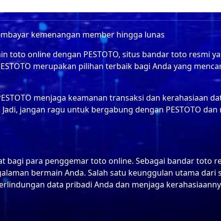
membayar kemenangan member hingga lunas
oto online dengan PESTOTO, situs bandar toto resmi yan
 PESTOTO merupakan pilihan terbaik bagi Anda yang menca
mi, PESTOTO menjaga keamanan transaksi dan kerahasiaan da
. Jadi, jangan ragu untuk bergabung dengan PESTOTO dan r
at bagi para penggemar toto online. Sebagai bandar toto
alaman bermain Anda. Salah satu keunggulan utama dari
rlindungan data pribadi Anda dan menjaga kerahasiaanny