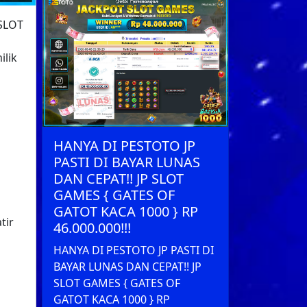
SLOT
ilik
HANYA DI PESTOTO JP
PASTI DI BAYAR LUNAS
DAN CEPAT!! JP SLOT
GAMES { GATES OF
GATOT KACA 1000 } RP
tir
46.000.000!!!
HANYA DI PESTOTO JP PASTI DI
BAYAR LUNAS DAN CEPAT!! JP
SLOT GAMES { GATES OF
GATOT KACA 1000 } RP