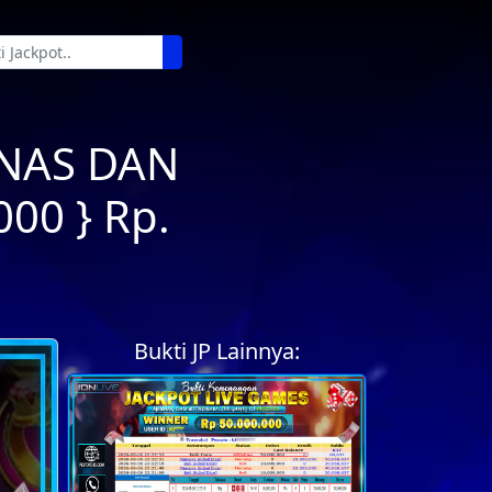
UNAS DAN
000 } Rp.
Bukti JP Lainnya: