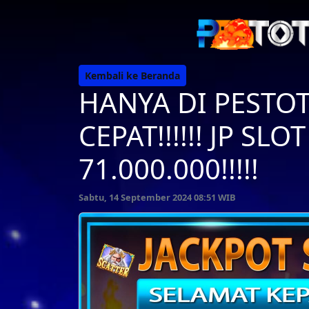
Kembali ke Beranda
HANYA DI PESTOT
CEPAT!!!!!! JP SL
71.000.000!!!!!
Sabtu, 14 September 2024 08:51 WIB