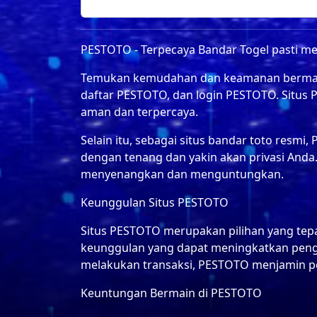
PESTOTO - Terpecaya Bandar Togel pasti 
Temukan kemudahan dan keamanan bermain t
daftar PESTOTO, dan login PESTOTO. Situs
aman dan terpercaya.
Selain itu, sebagai situs bandar toto res
dengan tenang dan yakin akan privasi Anda
menyenangkan dan menguntungkan.
Keunggulan Situs PESTOTO
Situs PESTOTO merupakan pilihan yang tep
keunggulan yang dapat meningkatkan peng
melakukan transaksi, PESTOTO menjamin pe
Keuntungan Bermain di PESTOTO