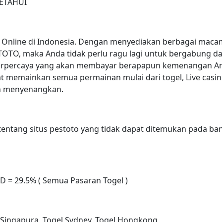
KETAHUI
ot Online di Indonesia. Dengan menyediakan berbagai maca
TOTO, maka Anda tidak perlu ragu lagi untuk bergabung d
 terpercaya yang akan membayar berapapun kemenangan A
t memainkan semua permainan mulai dari togel, Live casi
an menyenangkan.
 tentang situs pestoto yang tidak dapat ditemukan pada ba
2D = 29.5% ( Semua Pasaran Togel )
l Singapura, Togel Sydney, Togel Hongkong