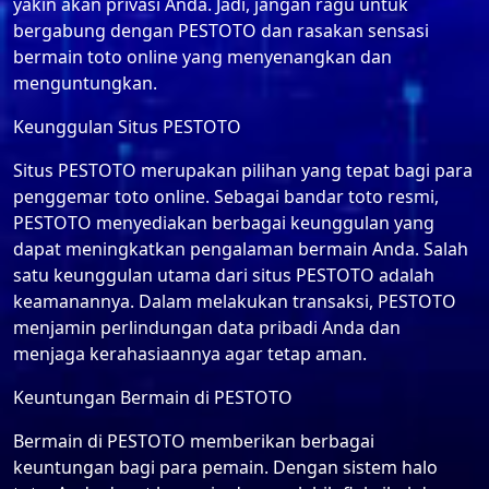
yakin akan privasi Anda. Jadi, jangan ragu untuk
bergabung dengan PESTOTO dan rasakan sensasi
bermain toto online yang menyenangkan dan
menguntungkan.
Keunggulan Situs PESTOTO
Situs PESTOTO merupakan pilihan yang tepat bagi para
penggemar toto online. Sebagai bandar toto resmi,
PESTOTO menyediakan berbagai keunggulan yang
dapat meningkatkan pengalaman bermain Anda. Salah
satu keunggulan utama dari situs PESTOTO adalah
keamanannya. Dalam melakukan transaksi, PESTOTO
menjamin perlindungan data pribadi Anda dan
menjaga kerahasiaannya agar tetap aman.
Keuntungan Bermain di PESTOTO
Bermain di PESTOTO memberikan berbagai
keuntungan bagi para pemain. Dengan sistem halo