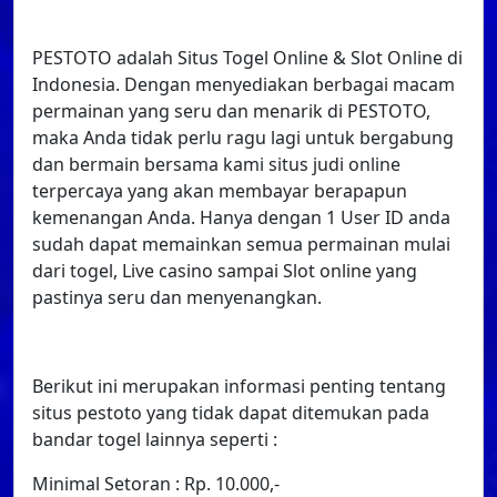
PESTOTO adalah Situs Togel Online & Slot Online di
Indonesia. Dengan menyediakan berbagai macam
permainan yang seru dan menarik di PESTOTO,
maka Anda tidak perlu ragu lagi untuk bergabung
dan bermain bersama kami situs judi online
terpercaya yang akan membayar berapapun
kemenangan Anda. Hanya dengan 1 User ID anda
sudah dapat memainkan semua permainan mulai
dari togel, Live casino sampai Slot online yang
pastinya seru dan menyenangkan.
Berikut ini merupakan informasi penting tentang
situs pestoto yang tidak dapat ditemukan pada
bandar togel lainnya seperti :
Minimal Setoran : Rp. 10.000,-