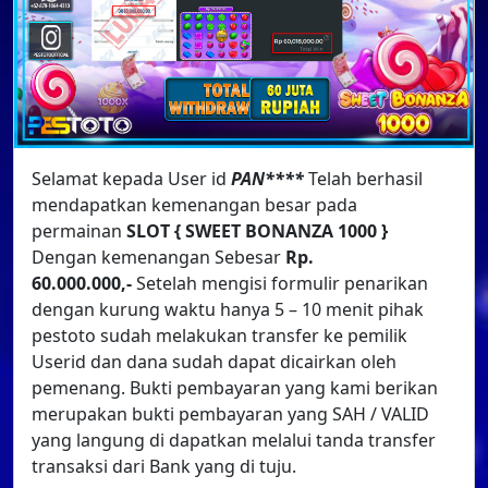
Selamat kepada User id
PAN****
Telah berhasil
mendapatkan kemenangan besar pada
permainan
SLOT { SWEET BONANZA 1000 }
Dengan kemenangan Sebesar
Rp.
60.000.000,-
Setelah mengisi formulir penarikan
dengan kurung waktu hanya 5 – 10 menit pihak
pestoto sudah melakukan transfer ke pemilik
Userid dan dana sudah dapat dicairkan oleh
pemenang. Bukti pembayaran yang kami berikan
merupakan bukti pembayaran yang SAH / VALID
yang langung di dapatkan melalui tanda transfer
transaksi dari Bank yang di tuju.