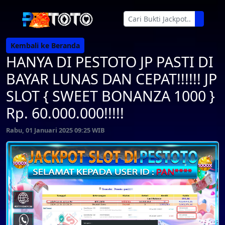
Kembali ke Beranda
HANYA DI PESTOTO JP PASTI DI
BAYAR LUNAS DAN CEPAT!!!!!! JP
SLOT { SWEET BONANZA 1000 }
Rp. 60.000.000!!!!!
Rabu, 01 Januari 2025 09:25 WIB