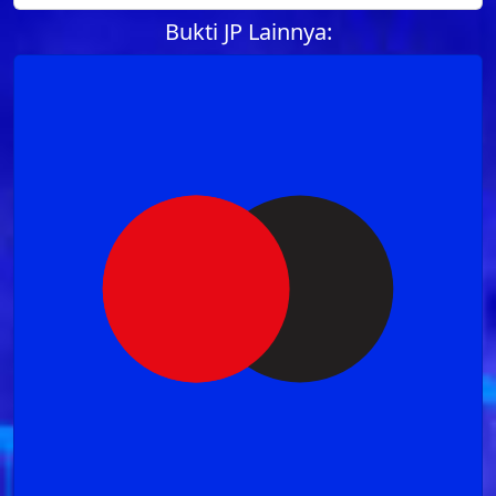
Bukti JP Lainnya: