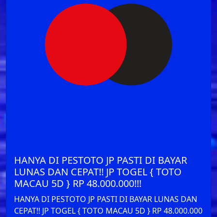
HANYA DI PESTOTO JP PASTI DI BAYAR
LUNAS DAN CEPAT!! JP TOGEL { TOTO
MACAU 5D } RP 48.000.000!!!
HANYA DI PESTOTO JP PASTI DI BAYAR LUNAS DAN
CEPAT!! JP TOGEL { TOTO MACAU 5D } RP 48.000.000