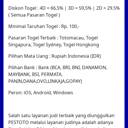
Diskon Togel : 4D = 66,5% | 3D = 59,5% | 2D = 29.5%
( Semua Pasaran Togel )
Minimal Taruhan Togel : Rp. 100,-
Pasaran Togel Terbaik : Totomacau, Togel
Singapura, Togel Sydney, Togel Hongkong
Pilihan Mata Uang : Rupiah Indonesia (IDR)
Pilihan Bank : Bank (BCA, BRI, BNI, DANAMON,
MAYBANK, BSI, PERMATA,
PANIN,DANA,OVO,LINKAJA,GOPAY)
Peron: iOS, Android, Windows
Salah satu layanan judi terbaik yang diunggulkan
PESTOTO melalui layanan judinya adalah adanya